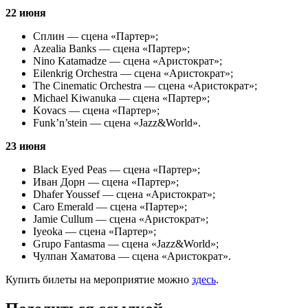
22 июня
Сплин — сцена «Партер»;
Azealia Banks — сцена «Партер»;
Nino Katamadze — сцена «Аристократ»;
Eilenkrig Orchestra — сцена «Аристократ»;
The Cinematic Orchestra — сцена «Аристократ»;
Michael Kiwanuka — сцена «Партер»;
Kovacs — сцена «Партер»;
Funk’n’stein — сцена «Jazz&World».
23 июня
Black Eyed Peas — сцена «Партер»;
Иван Дорн — сцена «Партер»;
Dhafer Youssef — сцена «Аристократ»;
Caro Emerald — сцена «Партер»;
Jamie Cullum — сцена «Аристократ»;
Iyeoka — сцена «Партер»;
Grupo Fantasma — сцена «Jazz&World»;
Чулпан Хаматова — сцена «Аристократ».
Купить билеты на мероприятие можно
здесь
.