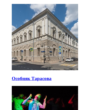
Особняк Тарасова