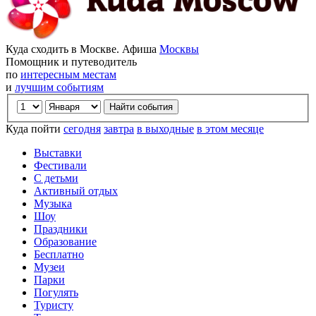
Куда сходить в Москве. Афиша
Москвы
Помощник и путеводитель
по
интересным местам
и
лучшим событиям
Куда пойти
сегодня
завтра
в выходные
в этом месяце
Выставки
Фестивали
С детьми
Активный отдых
Музыка
Шоу
Праздники
Образование
Бесплатно
Музеи
Парки
Погулять
Туристу