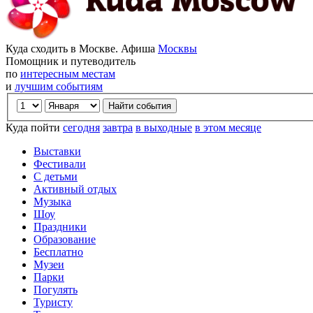
Куда сходить в Москве. Афиша
Москвы
Помощник и путеводитель
по
интересным местам
и
лучшим событиям
Куда пойти
сегодня
завтра
в выходные
в этом месяце
Выставки
Фестивали
С детьми
Активный отдых
Музыка
Шоу
Праздники
Образование
Бесплатно
Музеи
Парки
Погулять
Туристу