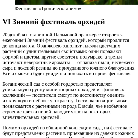
Фестиваль «Тропическая зима»
VI Зимний фестиваль орхидей
20 декабря в старинной Пальмовой оранжерее откроется
ежегодный Зимний фестиваль орхидей, который продлится
до конца марта. Оранжерею заполнят тысячи цветущих
растений с удивительными свойствами: одни поражают
формой и цветом, другие светятся в полумраке, а третьи
источают невероятные ароматы — от запаха пыли, несвежего
сыра и жженой резины до причудливого южного благоухания.
Все их можно будет увидеть и понюхать во время фестиваля.
Ботанический сад с особой гордостью представляет
уникальную группу миниатюрных орхидей из фондовых
коллекций — посетители смогут по достоинству оценить
их хрупкую и неброскую красоту. Гости экспозиции также
познакомятся с растениями из рода Dracula, чье необычное
строение цветка порой наводит ужас на некоторых
впечатлительных зрителей.
Помимо орхидей из обширной коллекции сада, на фестивале
будут представлены растения, приехавшие из далеких южных