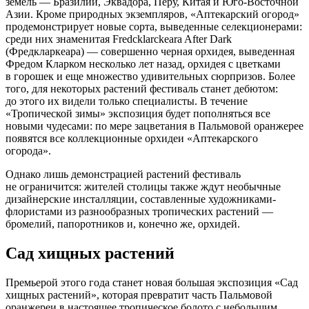
земель — Бразилии, Эквадора, Перу, Китая и Юго-Восточной
Азии. Кроме природных экземпляров, «Аптекарский огород»
продемонстрирует новые сорта, выведенные селекционерами:
среди них знаменитая Fredcklarckeara After Dark
(Фредкларкеара) — совершенно черная орхидея, выведенная
Фредом Кларком несколько лет назад, орхидея с цветками
в горошек и еще множество удивительных сюрпризов. Более
того, для некоторых растений фестиваль станет дебютом:
до этого их видели только специалисты. В течение
«Тропической зимы» экспозиция будет пополняться все
новыми чудесами: по мере зацветания в Пальмовой оранжерее
появятся все коллекционные орхидеи «Аптекарского
огорода».
Однако лишь демонстрацией растений фестиваль
не ограничится: жителей столицы также ждут необычные
дизайнерские инсталляции, составленные художниками-
флористами из разнообразных тропических растений —
бромелий, папоротников и, конечно же, орхидей.
Сад хищных растений
Премьерой этого года станет новая большая экспозиция «Сад
хищных растений», которая превратит часть Пальмовой
оранжереи в настоящее тропическое болото с небольшим