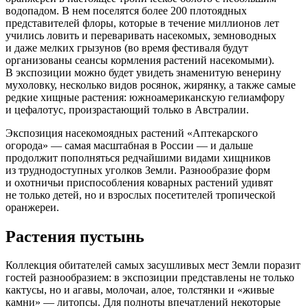
водопадом. В нем поселятся более 200 плотоядных
представителей флоры, которые в течение миллионов лет
учились ловить и переваривать насекомых, земноводных
и даже мелких грызунов (во время фестиваля будут
организованы сеансы кормления растений насекомыми).
В экспозиции можно будет увидеть знаменитую венерину
мухоловку, несколько видов росянок, жирянку, а также самые
редкие хищные растения: южноамериканскую гелиамфору
и цефалотус, произрастающий только в Австралии.
Экспозиция насекомоядных растений «Аптекарского
огорода» — самая масштабная в России — и дальше
продолжит пополняться редчайшими видами хищников
из труднодоступных уголков Земли. Разнообразие форм
и охотничьи приспособления коварных растений удивят
не только детей, но и взрослых посетителей тропической
оранжереи.
Растения пустынь
Коллекция обитателей самых засушливых мест Земли поразит
гостей разнообразием: в экспозиции представлены не только
кактусы, но и агавы, молочаи, алое, толстянки и «живые
камни» — литопсы. Для полноты впечатлений некоторые