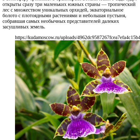
открыты сразу три маленьких южных страны — тропический
лес с множеством уникальных орхидей, экваториальное
болото с плотоядными растениями и небольшая пустыня,
собравшая самых необычных представителей далеких
засушливых земель.
https://kudamoscow.ru/uploads/4962dc9587267fcea7efa4c15b