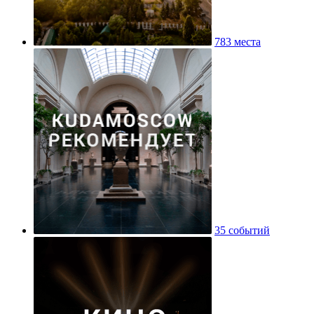
783 места
35 событий