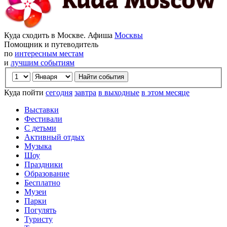
Куда сходить в Москве. Афиша
Москвы
Помощник и путеводитель
по
интересным местам
и
лучшим событиям
Куда пойти
сегодня
завтра
в выходные
в этом месяце
Выставки
Фестивали
С детьми
Активный отдых
Музыка
Шоу
Праздники
Образование
Бесплатно
Музеи
Парки
Погулять
Туристу