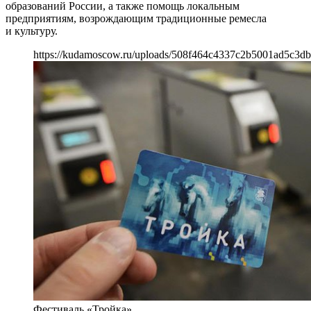
образований России, а также помощь локальным
предприятиям, возрождающим традиционные ремесла
и культуру.
https://kudamoscow.ru/uploads/508f464c4337c2b5001ad5c3db
Фестиваль «Тройка»