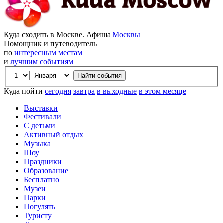
Куда сходить в Москве. Афиша
Москвы
Помощник и путеводитель
по
интересным местам
и
лучшим событиям
Куда пойти
сегодня
завтра
в выходные
в этом месяце
Выставки
Фестивали
С детьми
Активный отдых
Музыка
Шоу
Праздники
Образование
Бесплатно
Музеи
Парки
Погулять
Туристу