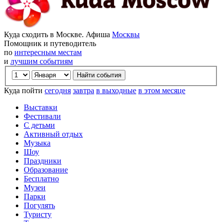
Куда сходить в Москве. Афиша
Москвы
Помощник и путеводитель
по
интересным местам
и
лучшим событиям
Куда пойти
сегодня
завтра
в выходные
в этом месяце
Выставки
Фестивали
С детьми
Активный отдых
Музыка
Шоу
Праздники
Образование
Бесплатно
Музеи
Парки
Погулять
Туристу