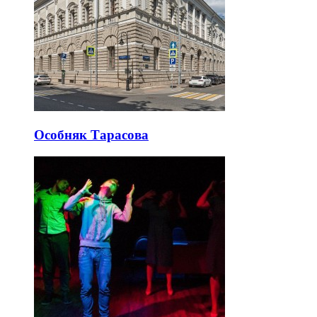
Особняк Тарасова