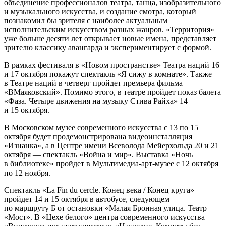
объединение профессионалов театра, танца, изобразительного
и музыкального искусства, и создание смотра, который
познакомил бы зрителя с наиболее актуальным
исполнительским искусством разных жанров. «Территория»
уже больше десяти лет открывает новые имена, представляет
зрителю классику авангарда и экспериментирует с формой.
В рамках фестиваля в «Новом пространстве» Театра наций 16
и 17 октября покажут спектакль «Я сижу в комнате». Также
в Театре наций в четверг пройдет премьера фильма
«ВМаяковский». Помимо этого, в театре пройдет показ балета
«Фаза. Четыре движения на музыку Стива Райха» 14
и 15 октября.
В Московском музее современного искусства с 13 по 15
октября будет продемонстрирована видеоинсталляция
«Изнанка», а в Центре имени Всеволода Мейерхольда 20 и 21
октября — спектакль «Война и мир». Выставка «Ночь
в библиотеке» пройдет в Мультимедиа-арт-музее с 12 октября
по 12 ноября.
Спектакль «La Fin du cercle. Конец века / Конец круга»
пройдет 14 и 15 октября в автобусе, следующем
по маршруту Б от остановки «Малая Бронная улица. Театр
«Мост». В «Цехе белого» центра современного искусства