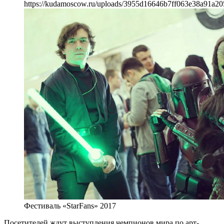
https://kudamoscow.ru/uploads/3955d16646b7ff063e38a91a20
Фестиваль «StarFans» 2017
Посетителей ждут выступления чемпионов мира по арт-