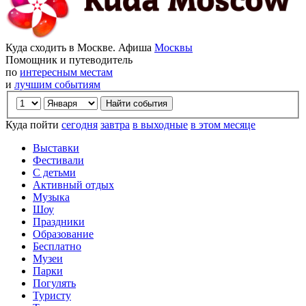
Куда сходить в Москве. Афиша
Москвы
Помощник и путеводитель
по
интересным местам
и
лучшим событиям
Куда пойти
сегодня
завтра
в выходные
в этом месяце
Выставки
Фестивали
С детьми
Активный отдых
Музыка
Шоу
Праздники
Образование
Бесплатно
Музеи
Парки
Погулять
Туристу