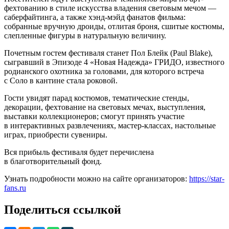
фехтованию в стиле искусства владения световым мечом —
саберфайтинга, а также хэнд-мэйд фанатов фильма:
собранные вручную дроиды, отлитая броня, сшитые костюмы,
слепленные фигуры в натуральную величину.
Почетным гостем фестиваля станет Пол Блейк (Paul Blake),
сыгравший в Эпизоде 4 «Новая Надежда» ГРИДО, известного
родианского охотника за головами, для которого встреча
с Соло в кантине стала роковой.
Гости увидят парад костюмов, тематические стенды,
декорации, фехтование на световых мечах, выступления,
выставки коллекционеров; смогут принять участие
в интерактивных развлечениях, мастер-классах, настольные
играх, приобрести сувениры.
Вся прибыль фестиваля будет перечислена
в благотворительный фонд.
Узнать подробности можно на сайте организаторов:
https://star-
fans.ru
Поделиться ссылкой