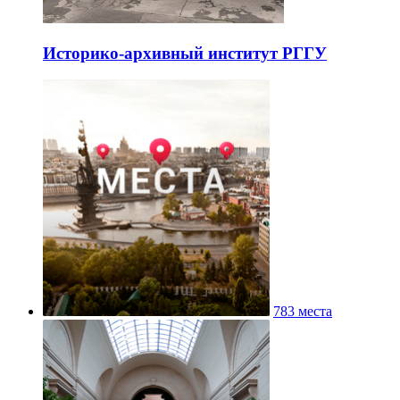
Историко-архивный институт РГГУ
783 места