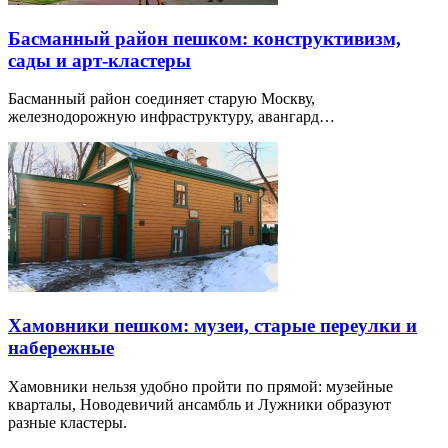
Басманный район пешком: конструктивизм,
сады и арт-кластеры
Басманный район соединяет старую Москву,
железнодорожную инфраструктуру, авангард…
Хамовники пешком: музеи, старые переулки и
набережные
Хамовники нельзя удобно пройти по прямой: музейные
кварталы, Новодевичий ансамбль и Лужники образуют
разные кластеры.