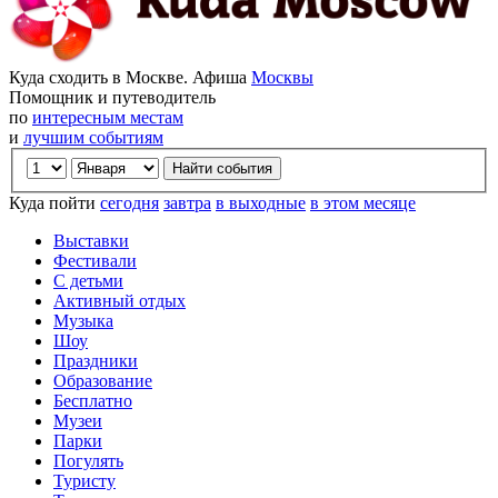
Куда сходить в Москве. Афиша
Москвы
Помощник и путеводитель
по
интересным местам
и
лучшим событиям
Куда пойти
сегодня
завтра
в выходные
в этом месяце
Выставки
Фестивали
С детьми
Активный отдых
Музыка
Шоу
Праздники
Образование
Бесплатно
Музеи
Парки
Погулять
Туристу