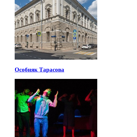
Особняк Тарасова