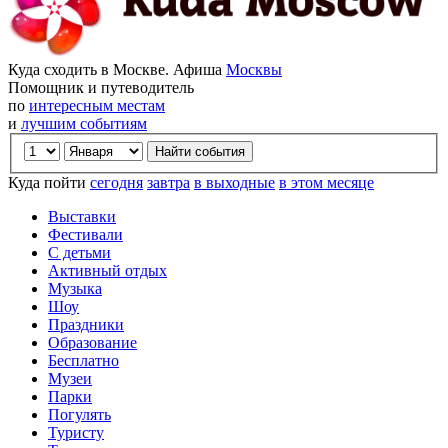
Куда сходить в Москве. Афиша
Москвы
Помощник и путеводитель
по
интересным местам
и
лучшим событиям
Куда пойти
сегодня
завтра
в выходные
в этом месяце
Выставки
Фестивали
С детьми
Активный отдых
Музыка
Шоу
Праздники
Образование
Бесплатно
Музеи
Парки
Погулять
Туристу