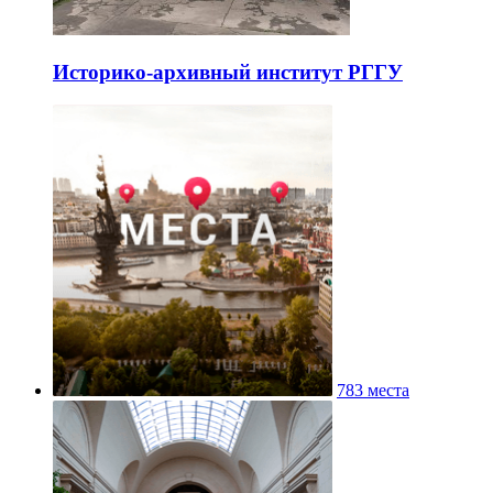
Историко-архивный институт РГГУ
783 места