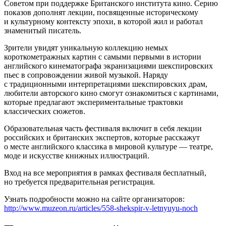
Советом при поддержке Британского института кино. Серию
показов дополнят лекции, посвященные историческому
и культурному контексту эпохи, в которой жил и работал
знаменитый писатель.
Зрители увидят уникальную коллекцию немых
короткометражных картин с самыми первыми в истории
английского кинематографа экранизациями шекспировских
пьес в сопровождении живой музыкой. Наряду
с традиционными интерпретациями шекспировских драм,
любители авторского кино смогут ознакомиться с картинами,
которые предлагают экспериментальные трактовки
классических сюжетов.
Образовательная часть фестиваля включит в себя лекции
российских и британских экспертов, которые расскажут
о месте английского классика в мировой культуре — театре,
моде и искусстве книжных иллюстраций.
Вход на все мероприятия в рамках фестиваля бесплатный,
но требуется предварительная регистрация.
Узнать подробности можно на сайте организаторов:
http://www.muzeon.ru/articles/558-shekspir-v-letnyuyu-noch