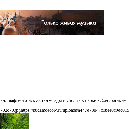
ландшафтного искусства «Сады и Люди» в парке «Сокольники» п
9702c70.jpg
https://kudamoscow.ru/uploads/a447d73847c0bee0c0dc01