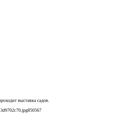
роходит выставка садов.
53d9702c70.jpg
850
567