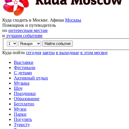
Куда сходить в Москве. Афиша
Москвы
Помощник и путеводитель
по
интересным местам
и
лучшим событиям
Куда пойти
сегодня
завтра
в выходные
в этом месяце
Выставки
Фестивали
С детьми
Активный отдых
Музыка
Шоу
Праздники
Образование
Бесплатно
Музеи
Парки
Погулять
Туристу