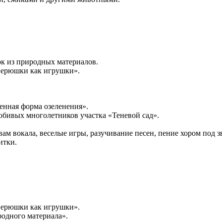
ок из природных материалов.
верюшки как игрушки».
енная форма озеленения».
бивых многолетников участка «Теневой сад».
вам вокала, веселые игры, разучивание песен, пение хором под з
итки.
верюшки как игрушки».
родного материала».