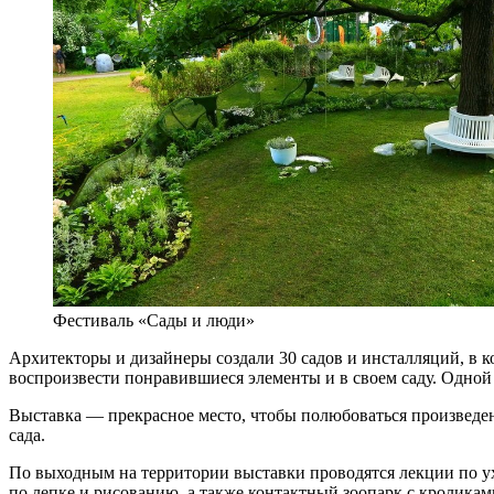
Фестиваль «Сады и люди»
Архитекторы и дизайнеры создали 30 садов и инсталляций, в к
воспроизвести понравившиеся элементы и в своем саду. Одной
Выставка — прекрасное место, чтобы полюбоваться произведен
сада.
По выходным на территории выставки проводятся лекции по ух
по лепке и рисованию, а также контактный зоопарк с кролика