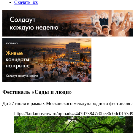
Скачать .ics
Фестиваль «Сады и люди»
До 27 июля в рамках Московского международного фестиваля 
https://kudamoscow.ru/uploads/a447d73847c0bee0c0dc0153d