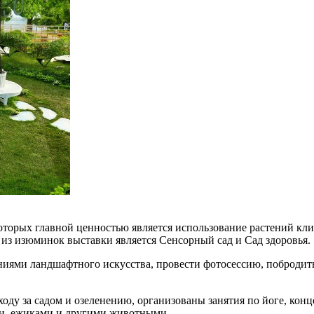
оторых главной ценностью является использование растений кли
 из изюминок выставки является Сенсорный сад и Сад здоровья.
иями ландшафтного искусства, провести фотосессию, побродить
оду за садом и озеленению, организованы занятия по йоге, конц
ми, ежиками и другими животными.