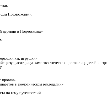
итки.
 для Подмосковья».
й деревни в Подмосковье».
м.
верюшки как игрушки».
ий» разукрасит рисунками экзотических цветов лица детей и взр
е.
е кровли».
паратов в экологическом земледелии».
аста на тему путешествий.