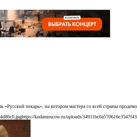
ль «Русский пекарь», на котором мастера со всей страны проде
4d86c0.jpg
https://kudamoscow.ru/uploads/34911bc0a570616e3547f4