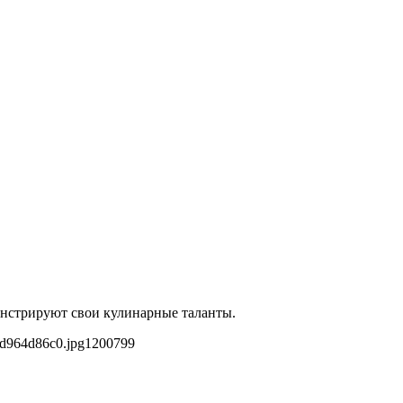
монстрируют свои кулинарные таланты.
3d964d86c0.jpg
1200
799