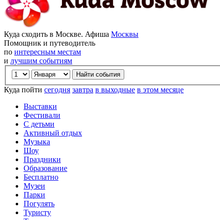
Куда сходить в Москве. Афиша
Москвы
Помощник и путеводитель
по
интересным местам
и
лучшим событиям
Куда пойти
сегодня
завтра
в выходные
в этом месяце
Выставки
Фестивали
С детьми
Активный отдых
Музыка
Шоу
Праздники
Образование
Бесплатно
Музеи
Парки
Погулять
Туристу