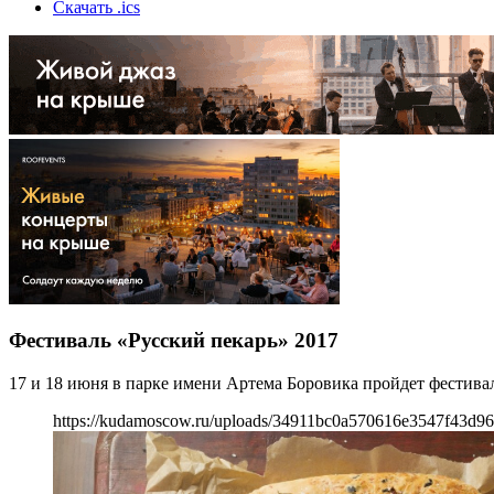
Скачать .ics
Фестиваль «Русский пекарь» 2017
17 и 18 июня в парке имени Артема Боровика пройдет фестива
https://kudamoscow.ru/uploads/34911bc0a570616e3547f43d96