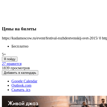
Цены на билеты
https://kudamoscow.ru/event/festival-rozhdestvenskij-svet-2015/
0
htt
Бесплатно
5+
Я пойду
27 нравится
1839
просмотров
Добавить в календарь
Google Calendar
Outlook.com
Скачать .ics