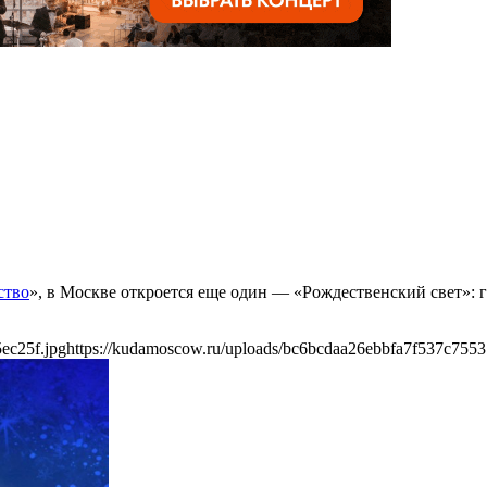
ство
», в Москве откроется еще один — «Рождественский свет»: 
ec25f.jpg
https://kudamoscow.ru/uploads/bc6bcdaa26ebbfa7f537c7553