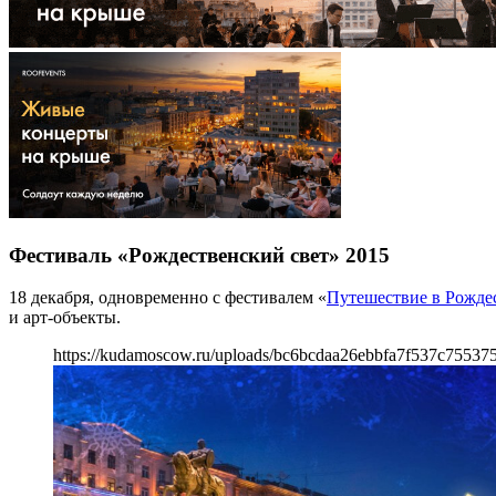
Фестиваль «Рождественский свет» 2015
18 декабря, одновременно с фестивалем «
Путешествие в Рожде
и арт-объекты.
https://kudamoscow.ru/uploads/bc6bcdaa26ebbfa7f537c755375