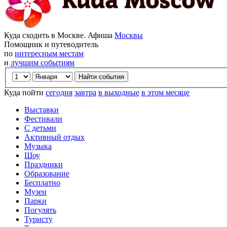
Куда сходить в Москве. Афиша
Москвы
Помощник и путеводитель
по
интересным местам
и
лучшим событиям
Куда пойти
сегодня
завтра
в выходные
в этом месяце
Выставки
Фестивали
С детьми
Активный отдых
Музыка
Шоу
Праздники
Образование
Бесплатно
Музеи
Парки
Погулять
Туристу