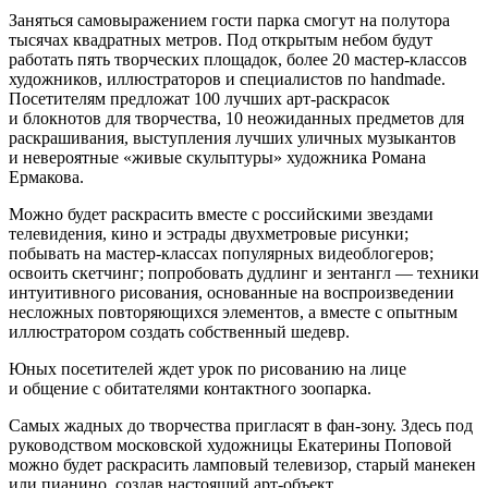
Заняться самовыражением гости парка смогут на полутора
тысячах квадратных метров. Под открытым небом будут
работать пять творческих площадок, более 20 мастер-классов
художников, иллюстраторов и специалистов по handmade.
Посетителям предложат 100 лучших арт-раскрасок
и блокнотов для творчества, 10 неожиданных предметов для
раскрашивания, выступления лучших уличных музыкантов
и невероятные «живые скульптуры» художника Романа
Ермакова.
Можно будет раскрасить вместе с российскими звездами
телевидения, кино и эстрады двухметровые рисунки;
побывать на мастер-классах популярных видеоблогеров;
освоить скетчинг; попробовать дудлинг и зентангл — техники
интуитивного рисования, основанные на воспроизведении
несложных повторяющихся элементов, а вместе с опытным
иллюстратором создать собственный шедевр.
Юных посетителей ждет урок по рисованию на лице
и общение с обитателями контактного зоопарка.
Самых жадных до творчества пригласят в фан-зону. Здесь под
руководством московской художницы Екатерины Поповой
можно будет раскрасить ламповый телевизор, старый манекен
или пианино, создав настоящий арт-объект.