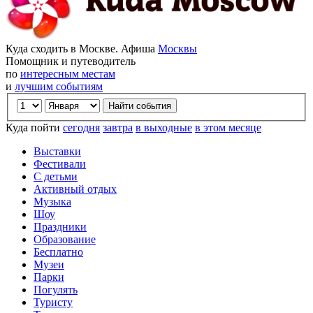
Куда сходить в Москве. Афиша
Москвы
Помощник и путеводитель
по
интересным местам
и
лучшим событиям
Куда пойти
сегодня
завтра
в выходные
в этом месяце
Выставки
Фестивали
С детьми
Активный отдых
Музыка
Шоу
Праздники
Образование
Бесплатно
Музеи
Парки
Погулять
Туристу