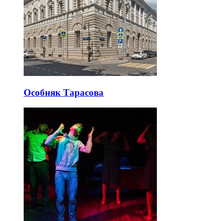
Особняк Тарасова