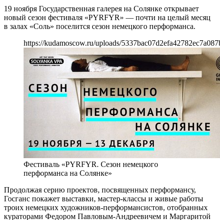
19 ноября Государственная галерея на Солянке открывает
новый сезон фестиваля «PYRFYR» — почти на целый месяц
в залах «Соль» поселится сезон немецкого перформанса.
https://kudamoscow.ru/uploads/5337bac07d2efa42782ec7a087
Фестиваль «PYRFYR. Сезон немецкого
перформанса на Солянке»
Продолжая серию проектов, посвященных перформансу,
Госганс покажет выставки, мастер-классы и живые работы
троих немецких художников-перформансистов, отобранных
кураторами Федором Павловым-Андреевичем и Маргаритой