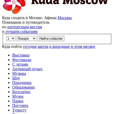
Куда сходить в Москве. Афиша
Москвы
Помощник и путеводитель
по
интересным местам
и
лучшим событиям
Куда пойти
сегодня
завтра
в выходные
в этом месяце
Выставки
Фестивали
С детьми
Активный отдых
Музыка
Шоу
Праздники
Образование
Бесплатно
Музеи
Парки
Погулять
Туристу