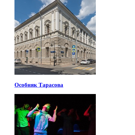
Особняк Тарасова