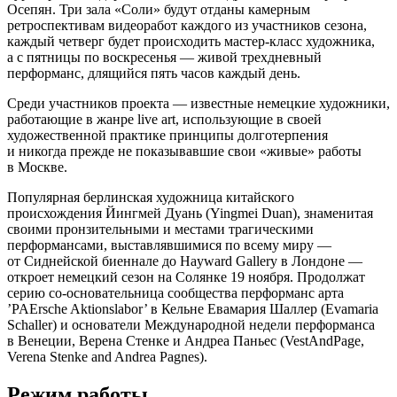
Осепян. Три зала «Соли» будут отданы камерным
ретроспективам видеоработ каждого из участников сезона,
каждый четверг будет происходить мастер-класс художника,
а с пятницы по воскресенья — живой трехдневный
перформанс, длящийся пять часов каждый день.
Среди участников проекта — известные немецкие художники,
работающие в жанре live art, использующие в своей
художественной практике принципы долготерпения
и никогда прежде не показывавшие свои «живые» работы
в Москве.
Популярная берлинская художница китайского
происхождения Йингмей Дуань (Yingmei Duan), знаменитая
своими пронзительными и местами трагическими
перформансами, выставлявшимися по всему миру —
от Сиднейской биеннале до Hayward Gallery в Лондоне —
откроет немецкий сезон на Солянке 19 ноября. Продолжат
серию со-основательница сообщества перформанс арта
’PAErsche Aktionslabor’ в Кельне Евамария Шаллер (Evamaria
Schaller) и основатели Международной недели перформанса
в Венеции, Верена Стенке и Андреа Паньес (VestAndPage,
Verena Stenke and Andrea Pagnes).
Режим работы