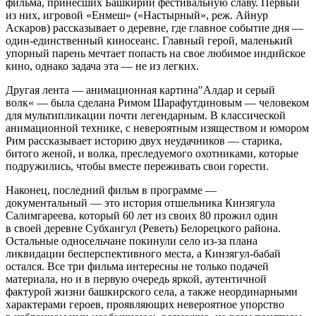
фильма, принесших Башкирии фестивальную славу. Первый
из них, игровой «Енмеш» («Настырный», реж. Айнур
Аскаров) рассказывает о деревне, где главное событие дня —
один-единственный киносеанс. Главный герой, маленький
упорный парень мечтает попасть на свое любимое индийское
кино, однако задача эта — не из легких.
Другая лента — анимационная картина"Алдар и серый
волк« — была сделана Римом Шарафутдиновым — человеком
для мультипликации почти легендарным. В классической
анимационной технике, с невероятным изяществом и юмором
Рим рассказывает историю двух неудачников — старика,
битого женой, и волка, преследуемого охотниками, которые
подружились, чтобы вместе переживать свои горести.
Наконец, последний фильм в программе —
документальный — это история отшельника Кинзягула
Салимгареева, который 60 лет из своих 80 прожил один
в своей деревне Субхангул (Реветь) Белорецкого района.
Остальные односельчане покинули село из-за плана
ликвидации бесперспективного места, а Кинзягул-бабай
остался. Все три фильма интересны не только подачей
материала, но и в первую очередь яркой, аутентичной
фактурой жизни башкирского села, а также неординарными
характерами героев, проявляющих невероятное упорство