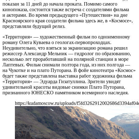
показан за 11 дней до начала проката. Помимо самого
кинопоказа, состоится также встреча с создателями фильма
и актерами. Во время предыдущего «Путешествия» на дне
Красноярского края создатели фильма здесь же, в «Космосе»,
представляли будущий релиз.
«Территория» — художественный фильм по одноименному
роману Олега Куваева о геологах-первопроходцах.
Неудивительно, что взяться за экранизацию романа решил
режиссер Александр Мельник — гидролог по образованию,
несколько лет проработавший на полярной станции в море
Лаптевых. Фильм снимали полтора года, из них полгода —
на Чукотке и на плато Путорана. В фойе кинотеатра «Космос»
будет также представлена выставка работ художника фильма
«Территория» — Эдуарда Гизатуллина. Зрители увидят
удивительной красоты видовые снимки Плато Путорана,
признанного ЮНЕСКО памятником всемирного наследия.
https://kudamoscow.ru/uploads/f5fd3262912002686d3394af04