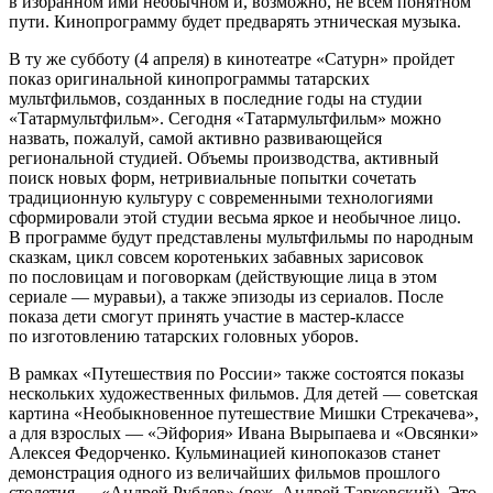
в избранном ими необычном и, возможно, не всем понятном
пути. Кинопрограмму будет предварять этническая музыка.
В ту же субботу (4 апреля) в кинотеатре «Сатурн» пройдет
показ оригинальной кинопрограммы татарских
мультфильмов, созданных в последние годы на студии
«Татармультфильм». Сегодня «Татармультфильм» можно
назвать, пожалуй, самой активно развивающейся
региональной студией. Объемы производства, активный
поиск новых форм, нетривиальные попытки сочетать
традиционную культуру с современными технологиями
сформировали этой студии весьма яркое и необычное лицо.
В программе будут представлены мультфильмы по народным
сказкам, цикл совсем коротеньких забавных зарисовок
по пословицам и поговоркам (действующие лица в этом
сериале — муравьи), а также эпизоды из сериалов. После
показа дети смогут принять участие в мастер-классе
по изготовлению татарских головных уборов.
В рамках «Путешествия по России» также состоятся показы
нескольких художественных фильмов. Для детей — советская
картина «Необыкновенное путешествие Мишки Стрекачева»,
а для взрослых — «Эйфория» Ивана Вырыпаева и «Овсянки»
Алексея Федорченко. Кульминацией кинопоказов станет
демонстрация одного из величайших фильмов прошлого
столетия — «Андрей Рублев» (реж. Андрей Тарковский). Это