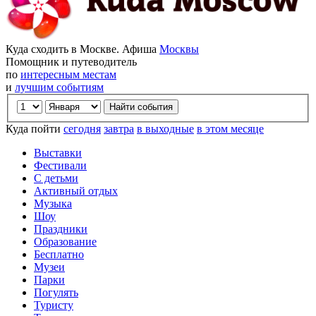
Куда сходить в Москве. Афиша
Москвы
Помощник и путеводитель
по
интересным местам
и
лучшим событиям
Куда пойти
сегодня
завтра
в выходные
в этом месяце
Выставки
Фестивали
С детьми
Активный отдых
Музыка
Шоу
Праздники
Образование
Бесплатно
Музеи
Парки
Погулять
Туристу