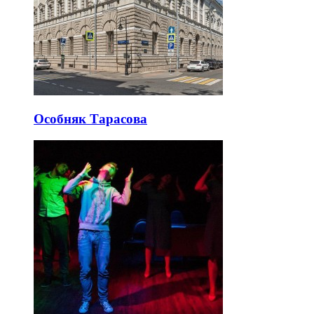
Особняк Тарасова