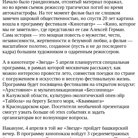
Начало было грандиозным, отснятый материал поражал,
но во время съемок режиссер трагически погиб во время
автокатастрофы. На тот момент фильм был не слишком
замечен широкой общественностью, но спустя 20 лет картина
вошла в программу фестиваля «Кинотавтр» — «Кино, которое
мы не заметили», где представлял ее сам Алексей Герман.
Сама история — это мощная повесть о мужестве, чести,
независимости, жертвенности и безумной любви, а фильм —
масштабное полотно, созданное (пусть и не до последнего
кадра) большим художником и одаренным режиссером.
А в кинотеатре «Звезда» 5 апреля планируется специальная
программа, в рамках которой москвичам расскажут, как
можно интересно провести лето, совместив поездки по стране
с погружением в искусство и веселую фестивальную жизнь.
Программа будет посвящена фестивалям на открытом воздухе:
«Архстояние» и мультипликационная «Бессонница»
в Калужской области, культурно-экологический опен-эйр
«Тайбола» на берегу Белого моря, «Квамманга»
в Краснодарском крае. Посетители необычной презентации
смогут узнать больше об этих событиях и задать
организаторам все волнующие вопросы.
Накануне, 4 апреля в той же «Звезде» пройдет башкирский
вечер. В программу кинопоказа войдут 3 среднеметражных