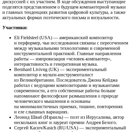
дискуссией с их участием. В ходе обсуждения выступающие
поделятся представлением о будущем компьютерной музыки
и главных тенденциях развития цифровой культуры, а также
актуальных формах поэтического письма и визуальности.
Участники:
Eli Fieldsteel (USA) — американский композитор
и перформер, чьи исследования связаны с пересечением
между музыкальными технологиями и современной
инструментальной практикой. Главные направления
работы — импровизация «человек-компьютер»,
интерактивность и генеративная музыка.
Bernhard Livivng (UK) — экспериментальный
композитор и мульти-инструменталист
из Великобритании. Последователь Джона Кейджа
работал с ведущими композиторами и музыкантами
современности, а его собственные работы больше
напоминают философские размышления о природе
человеческого мышления и основаны
на минималистичных приемах, тишине, повторениях
и еле слышных вариациях.
Леонид Шваб (Израиль) — поэт из Иерусалима, автор
нескольких книг и лауреат премии Андрея Белого.
Сергей Касич/Kasich (RU/USA) — экспериментальный