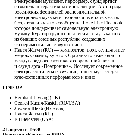
электронный музыкант, перформер, саунд-артист,
создатель интерактивных инсталляций. Автор ряда
российских фестивалей экспериментальной
электронной музыки и технологических искусств.
Создатель и куратор сообщества Love Live Electronic,
которое поддерживает самодельную электронную
музыку. Куратор группы независимых музыкантов
из бывших союзных республик, создающих
экспериментальные звукозаписи.
Павел Жагун (RU) — композитор, поэт, саунд-артист,
медиахудожник, куратор. Организатор ежегодного
международного фестиваля современной поэзии
и саунд-арта «Поэтроника». Исследует современное
электроакустическое звучание, пишет музыку для
художественных перформансов и кино.
LINE UP
Bernhard Livivng (UK)
Сергей Касич/Kasich (RU/USA)
Леонид Шваб (Израиль)
Павел Жагун (RU)
Eli Fieldsteel (USA)
21 апреля в 19:00
Павильон «Книги» на ВДНХ