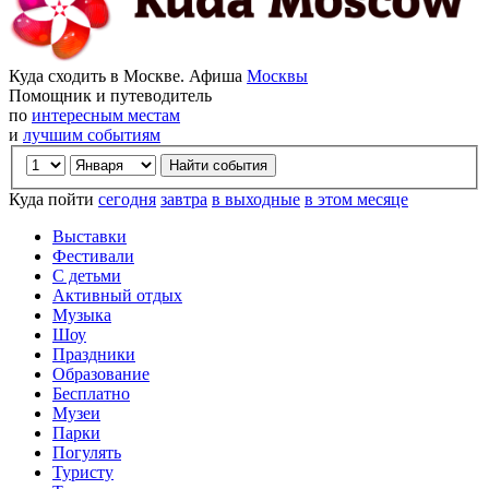
Куда сходить в Москве. Афиша
Москвы
Помощник и путеводитель
по
интересным местам
и
лучшим событиям
Куда пойти
сегодня
завтра
в выходные
в этом месяце
Выставки
Фестивали
С детьми
Активный отдых
Музыка
Шоу
Праздники
Образование
Бесплатно
Музеи
Парки
Погулять
Туристу