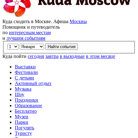
Куда сходить в Москве. Афиша
Москвы
Помощник и путеводитель
по
интересным местам
и
лучшим событиям
Куда пойти
сегодня
завтра
в выходные
в этом месяце
Выставки
Фестивали
С детьми
Активный отдых
Музыка
Шоу
Праздники
Образование
Бесплатно
Музеи
Парки
Погулять
Туристу