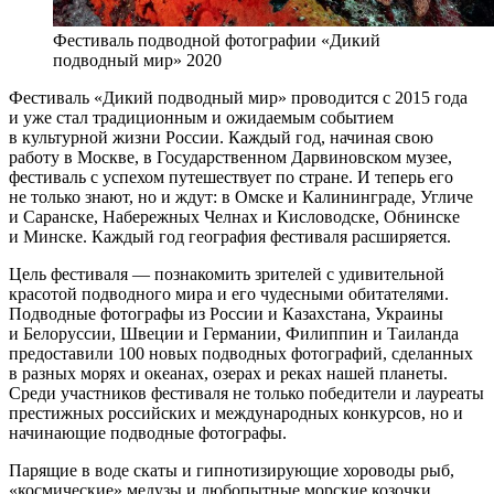
Фестиваль подводной фотографии «Дикий
подводный мир» 2020
Фестиваль «Дикий подводный мир» проводится с 2015 года
и уже стал традиционным и ожидаемым событием
в культурной жизни России. Каждый год, начиная свою
работу в Москве, в Государственном Дарвиновском музее,
фестиваль с успехом путешествует по стране. И теперь его
не только знают, но и ждут: в Омске и Калининграде, Угличе
и Саранске, Набережных Челнах и Кисловодске, Обнинске
и Минске. Каждый год география фестиваля расширяется.
Цель фестиваля — познакомить зрителей с удивительной
красотой подводного мира и его чудесными обитателями.
Подводные фотографы из России и Казахстана, Украины
и Белоруссии, Швеции и Германии, Филиппин и Таиланда
предоставили 100 новых подводных фотографий, сделанных
в разных морях и океанах, озерах и реках нашей планеты.
Среди участников фестиваля не только победители и лауреаты
престижных российских и международных конкурсов, но и
начинающие подводные фотографы.
Парящие в воде скаты и гипнотизирующие хороводы рыб,
«космические» медузы и любопытные морские козочки,