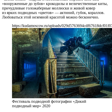
«вооруженные до зубов» крокодилы и величественные киты,
причудливые голожаберные моллюски и живой ковер
из ярких подводных «цветов» — актиний, губок, кораллов.
Любоваться этой неземной красотой можно бесконечно.
https://kudamoscow.ru/uploads/029d5763694cdf67618dcf01f0
Фестиваль подводной фотографии «Дикий
подводный мир» 2020