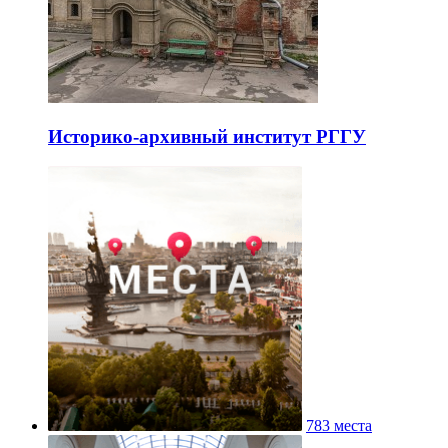
Историко-архивный институт РГГУ
783 места