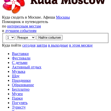
Куда сходить в Москве. Афиша
Москвы
Помощник и путеводитель
по
интересным местам
и
лучшим событиям
Куда пойти
сегодня
завтра
в выходные
в этом месяце
Выставки
Фестивали
С детьми
Активный отдых
Музыка
Шоу
Праздники
Образование
Бесплатно
Музеи
Парки
Погулять
Туристу