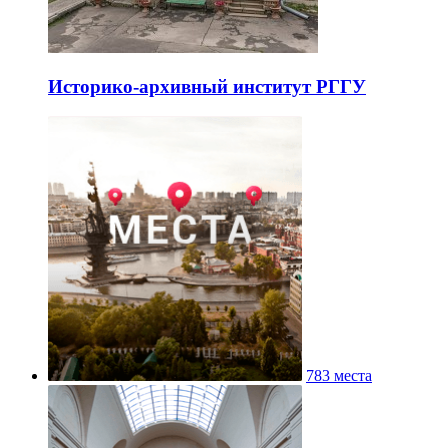
Историко-архивный институт РГГУ
783 места