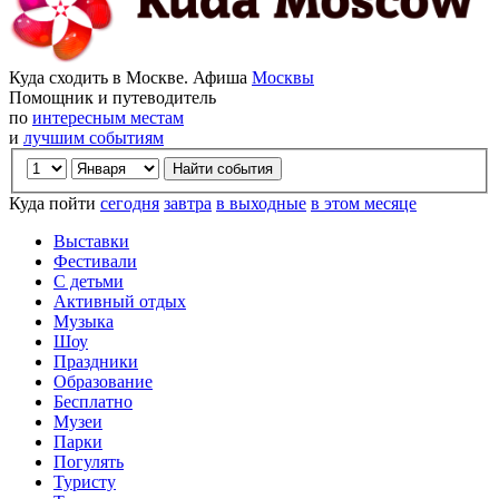
Куда сходить в Москве. Афиша
Москвы
Помощник и путеводитель
по
интересным местам
и
лучшим событиям
Куда пойти
сегодня
завтра
в выходные
в этом месяце
Выставки
Фестивали
С детьми
Активный отдых
Музыка
Шоу
Праздники
Образование
Бесплатно
Музеи
Парки
Погулять
Туристу