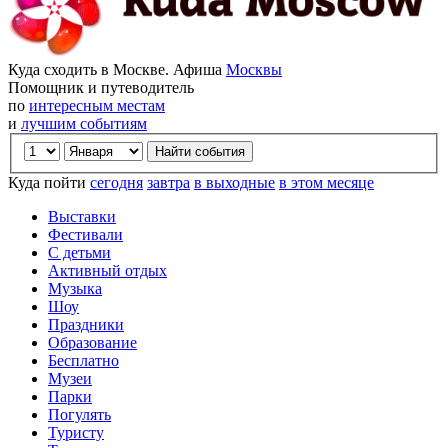
Куда сходить в Москве. Афиша
Москвы
Помощник и путеводитель
по
интересным местам
и
лучшим событиям
Куда пойти
сегодня
завтра
в выходные
в этом месяце
Выставки
Фестивали
С детьми
Активный отдых
Музыка
Шоу
Праздники
Образование
Бесплатно
Музеи
Парки
Погулять
Туристу