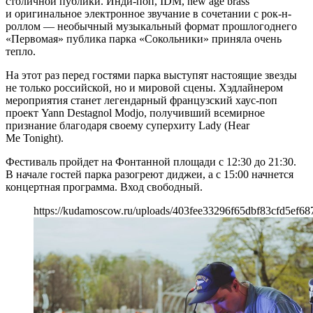
столичной публики. Инди-поп, IDM, new age brass
и оригинальное электронное звучание в сочетании с рок-н-
роллом — необычный музыкальный формат прошлогоднего
«Первомая» публика парка «Сокольники» приняла очень
тепло.
На этот раз перед гостями парка выступят настоящие звезды
не только российской, но и мировой сцены. Хэдлайнером
мероприятия станет легендарный французский хаус-поп
проект Yann Destagnol Modjo, получивший всемирное
признание благодаря своему суперхиту Lady (Hear
Me Tonight).
Фестиваль пройдет на Фонтанной площади с 12:30 до 21:30.
В начале гостей парка разогреют диджеи, а с 15:00 начнется
концертная программа. Вход свободный.
https://kudamoscow.ru/uploads/403fee33296f65dbf83cfd5ef68