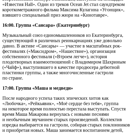
«Известия Hall». Один из треков Ocean Jet стал саундтреком
короткометражного фильма Максима Кулагина «Угонщик»,
взявшего специальный приз жюри на «Кинотавре».
16:00. Группа «Сансара» (Екатеринбург)
Музыкальный союз единомышленников из Екатеринбурга,
существующий в различных реинкарнациях уже довольно
давно. В активе «Сансары» — участие в масштабных рок-
фестивалях («Максидром», «Нашествие»), организация
собственного фестиваля («Втроем легче»), история
плодотворных взаимоотношений с Владимиром Шахриным
(«Чайф»), выступившего в качестве продюсера дебютной
пластинки группы, а также многочисленные гастроли
по стране.
17:00. Группа «Маша и медведи»
После народного успеха таких эпических хитов как
«Любочка», «Рейкьявик», «Моё сердце без тебя», группа
на некоторое время полностью перестала выступать. Спустя
время Маша Макарова вернулась с новыми песнями
и необычным звучанием старых произведений. Коллектив
изредка выбирается на гастроли, собирая старых поклонников
и приобретая новых. Маша занимается воспитанием детей,