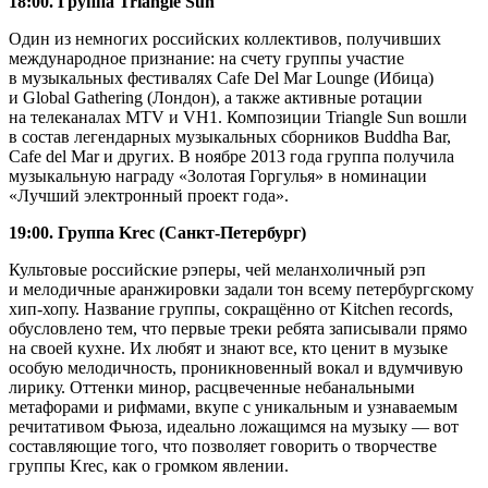
18:00. Группа Triangle Sun
Один из немногих российских коллективов, получивших
международное признание: на счету группы участие
в музыкальных фестивалях Cafe Del Mar Lounge (Ибица)
и Global Gathering (Лондон), а также активные ротации
на телеканалах MTV и VH1. Композиции Triangle Sun вошли
в состав легендарных музыкальных сборников Buddha Bar,
Cafe del Mar и других. В ноябре 2013 года группа получила
музыкальную награду «Золотая Горгулья» в номинации
«Лучший электронный проект года».
19:00. Группа Krec (Санкт-Петербург)
Культовые российские рэперы, чей меланхоличный рэп
и мелодичные аранжировки задали тон всему петербургскому
хип-хопу. Название группы, сокращённо от Kitchen records,
обусловлено тем, что первые треки ребята записывали прямо
на своей кухне. Их любят и знают все, кто ценит в музыке
особую мелодичность, проникновенный вокал и вдумчивую
лирику. Оттенки минор, расцвеченные небанальными
метафорами и рифмами, вкупе с уникальным и узнаваемым
речитативом Фьюза, идеально ложащимся на музыку — вот
составляющие того, что позволяет говорить о творчестве
группы Krec, как о громком явлении.