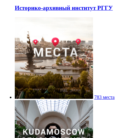
Историко-архивный институт РГГУ
783 места