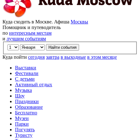
Куда сходить в Москве. Афиша
Москвы
Помощник и путеводитель
по
интересным местам
и
лучшим событиям
Куда пойти
сегодня
завтра
в выходные
в этом месяце
Выставки
Фестивали
С детьми
Активный отдых
Музыка
Шоу
Праздники
Образование
Бесплатно
Музеи
Парки
Погулять
Туристу