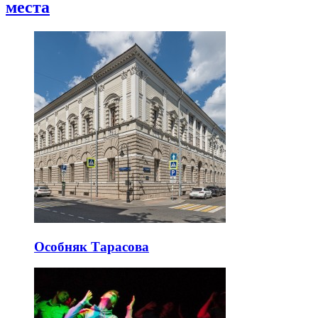
места
Особняк Тарасова