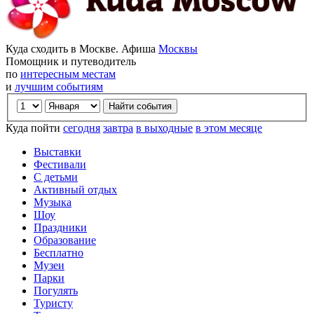
Куда сходить в Москве. Афиша
Москвы
Помощник и путеводитель
по
интересным местам
и
лучшим событиям
Куда пойти
сегодня
завтра
в выходные
в этом месяце
Выставки
Фестивали
С детьми
Активный отдых
Музыка
Шоу
Праздники
Образование
Бесплатно
Музеи
Парки
Погулять
Туристу