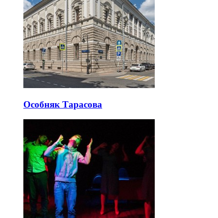
Особняк Тарасова