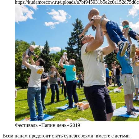
https://kudamoscow.ru/uploads/a7bf945931b5e2c0a152d75d8c
Фестиваль «Папин день» 2019
Всем папам предстоит стать супергероями: вместе с детьми