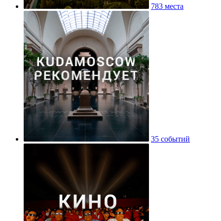
783 места
35 событий