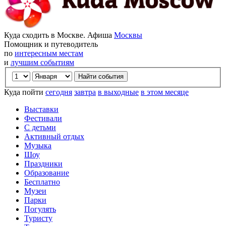
Куда сходить в Москве. Афиша
Москвы
Помощник и путеводитель
по
интересным местам
и
лучшим событиям
Куда пойти
сегодня
завтра
в выходные
в этом месяце
Выставки
Фестивали
С детьми
Активный отдых
Музыка
Шоу
Праздники
Образование
Бесплатно
Музеи
Парки
Погулять
Туристу