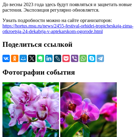
До весны 2023 года здесь будут появляться и зацветать новые
растения. Экспозиция регулярно обновляется.
Узнать подробности можно на сайте организаторов:
https://hortus.msu.ru/news/2455-festival-orhidei-tropicheskaja-zima-
otkroetsja-24-dekabrja-v-aptekarskom-ogorode.html
Поделиться ссылкой
Фотографии события