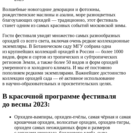
Волшебные новогодние декорации и фотозоны,
рождественские маслины и азалии, море разноцветных
благоухающих орхидей — традиционно, этот фестиваль
станет одним из самых красивых событий московской зимы.
Гости фестиваля увидят множество самых разнообразных
орхидей со всего света, включая очень редкие коллекционные
экземпляры. В Ботаническом саду МГУ собрана одна
из крупнейших коллекций орхидей в России — более 1000
видов, форм и сортов из тропических и субтропических
регионов Земли, а также более 50 видов и форм орхидей
умеренного и холодного климата. И мы её постоянно
пополняем редкими экземплярами. Важнейшее достоинство
коллекции орхидей сада — её активное использование
в научно-образовательных и просветительских целях.
В красочной программе фестиваля
до весны 2023:
Орхидеи-вампиры, орхидеи-пчёлы, самая чёрная и самая
крошечная орхидеи, волосатые орхидеи, орхидеи-тигры,
орхидеи самых неожиданных форм и размеров
с запахами шоколада, бананового хлеба, сыра