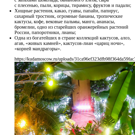
с плесенью, пыли, корицы, тирамису, фруктов и падали;
Хищные растения, какао, гуавы, папайи, папирус,
сахарный тростник, огромные бананы, тропические
кактусы, кофе, вековые пальмы, манго, ананасы,
бромелии, одно из старейших оранжерейных растений
России, папоротники, лианы;
Одна из богатейших в стране коллекций кактусов, алоэ,
агав, «живых камней», кактусов-лиан «цариц ночи»,
«корней мандрагоры».
https://kudamoscow.ru/uploads/31ca96ef323dfb98f364da59fac