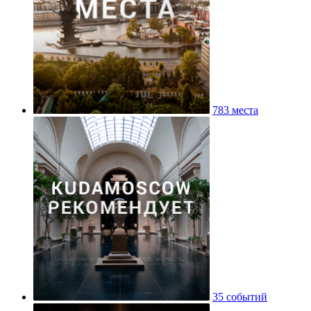
783 места
35 событий