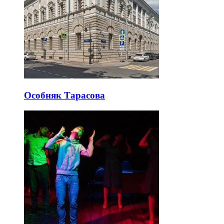
Особняк Тарасова