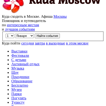
Куда сходить в Москве. Афиша
Москвы
Помощник и путеводитель
по
интересным местам
и
лучшим событиям
Куда пойти
сегодня
завтра
в выходные
в этом месяце
Выставки
Фестивали
С детьми
Активный отдых
Музыка
Шоу
Праздники
Образование
Бесплатно
Музеи
Парки
Погулять
Туристу