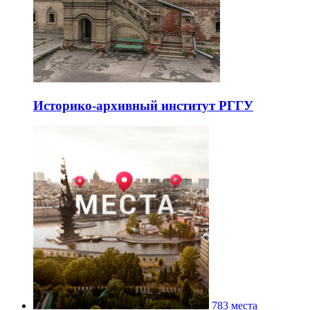
Историко-архивный институт РГГУ
783 места