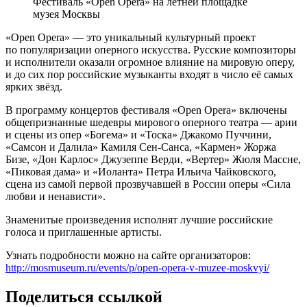
Фестиваль «Open Opera» на летней площадке
музея Москвы
«Open Opera» — это уникальный культурный проект
по популяризации оперного искусства. Русские композиторы
и исполнители оказали огромное влияние на мировую оперу,
и до сих пор российские музыканты входят в число её самых
ярких звёзд.
В программу концертов фестиваля «Open Opera» включены
общепризнанные шедевры мирового оперного театра — арии
и сцены из опер «Богема» и «Тоска» Джакомо Пуччини,
«Самсон и Далила» Камиля Сен-Санса, «Кармен» Жоржа
Бизе, «Дон Карлос» Джузеппе Верди, «Вертер» Жюля Массне,
«Пиковая дама» и «Иоланта» Петра Ильича Чайковского,
сцена из самой первой прозвучавшей в России оперы «Сила
любви и ненависти».
Знаменитые произведения исполнят лучшие российские
голоса и приглашенные артисты.
Узнать подробности можно на сайте организаторов:
http://mosmuseum.ru/events/p/open-opera-v-muzee-moskvyi/
Поделиться ссылкой