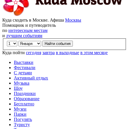
Куда сходить в Москве. Афиша
Москвы
Помощник и путеводитель
по
интересным местам
и
лучшим событиям
Куда пойти
сегодня
завтра
в выходные
в этом месяце
Выставки
Фестивали
С детьми
Активный отдых
Музыка
Шоу
Праздники
Образование
Бесплатно
Музеи
Парки
Погулять
Туристу