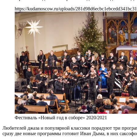
https://kudamoscow.ru/uploads/281d98d6ecbc1ebcedd341bc31
Фестиваль «Новый год в соборе» 2020/2021
Любителей джаза и популярной классики порадуют три програм
сразу две новые программы готовит Иван Дыма, в них саксофон