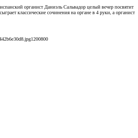
 испанский органист Даниэль Сальвадор целый вечер посвятит
ыграет классические сочинения на органе в 4 руки, а органист
442b6e30d8.jpg
1200
800