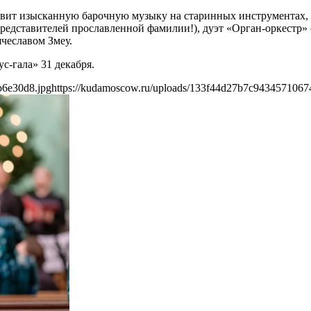
тавит изысканную барочную музыку на старинных инструментах,
редставителей прославленной фамилии!), дуэт «Орган-оркестр» с
чеславом Змеу.
-гала» 31 декабря.
b6e30d8.jpg
https://kudamoscow.ru/uploads/133f44d27b7c9434571067