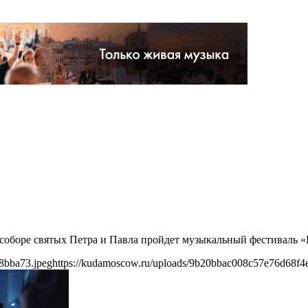
м соборе святых Петра и Павла пройдет музыкальный фестиваль «
8bba73.jpeg
https://kudamoscow.ru/uploads/9b20bbac008c57e76d68f4