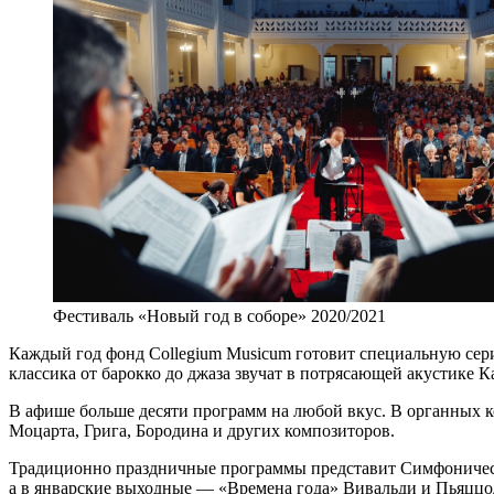
Фестиваль «Новый год в соборе» 2020/2021
Каждый год фонд Collegium Musicum готовит специальную сери
классика от барокко до джаза звучат в потрясающей акустике 
В афише больше десяти программ на любой вкус. В органных 
Моцарта, Грига, Бородина и других композиторов.
Традиционно праздничные программы представит Симфоническ
а в январские выходные — «Времена года» Вивальди и Пьяццо