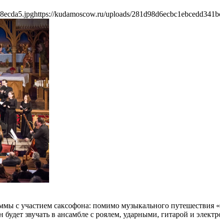
8ecda5.jpg
https://kudamoscow.ru/uploads/281d98d6ecbc1ebcedd341b
мы с участием саксофона: помимо музыкального путешествия «О
 будет звучать в ансамбле с роялем, ударными, гитарой и элек