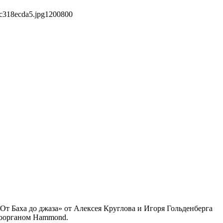
c318ecda5.jpg
1200
800
т Баха до джаза» от Алексея Круглова и Игоря Гольденберга
троорганом Hammond.