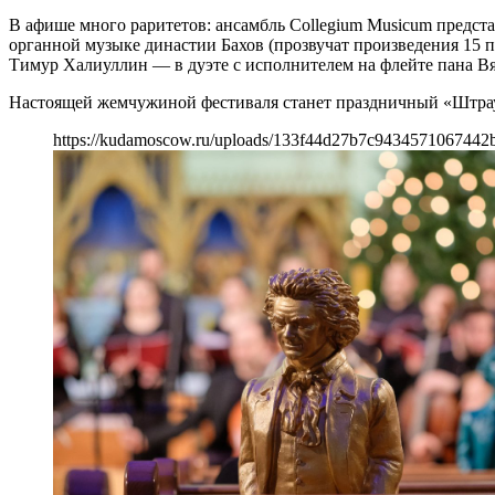
В афише много раритетов: ансамбль Collegium Musicum предс
органной музыке династии Бахов (прозвучат произведения 15 п
Тимур Халиуллин — в дуэте с исполнителем на флейте пана Вя
Настоящей жемчужиной фестиваля станет праздничный «Штраус
https://kudamoscow.ru/uploads/133f44d27b7c9434571067442