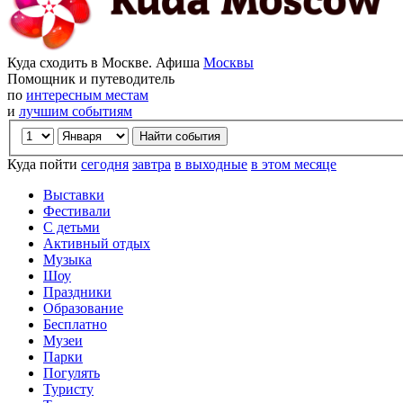
Куда сходить в Москве. Афиша
Москвы
Помощник и путеводитель
по
интересным местам
и
лучшим событиям
Куда пойти
сегодня
завтра
в выходные
в этом месяце
Выставки
Фестивали
С детьми
Активный отдых
Музыка
Шоу
Праздники
Образование
Бесплатно
Музеи
Парки
Погулять
Туристу