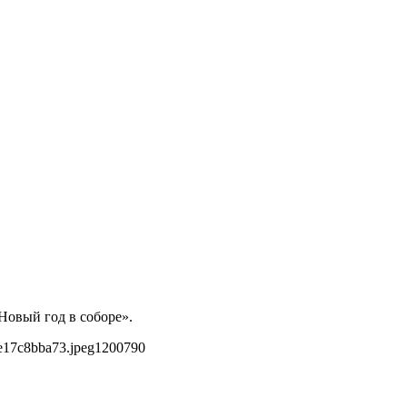
Новый год в соборе».
e17c8bba73.jpeg
1200
790