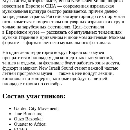
Музыканты, которые выступят на New Israeli Sound, широко
известны в Европе и США — современная израильская
музыкальная культура быстро развивается, причем далеко
за пределами страны. Российская аудитория до сих пор могла
познакомиться с творчеством популярных израильских групп
только на зарубежных фестивалях. Цель фестиваля
в Еврейском музее — рассказать об актуальных тенденциях
музыки Израиля в привычном и любимом жителями Москвы
формате — формате летнего музыкального фестиваля.
На один день территория вокруг Еврейского музея
превратится в площадку для концертных выступлений,
танцев и отдыха, на фестивале будут работать зоны досуга,
фудкорт и маркет. New Israeli Sound станет важной частью
летней программы музея — также в нее войдут лекции,
кинопоказы и концерты, которые пройдут на летней
площадке с июня по сентябрь.
Состав участников:
Garden City Movement;
Jane Bordeaux;
Ouzo Bazooka;
Quarter to Africa;
ECHO.