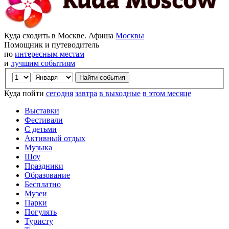
Куда сходить в Москве. Афиша
Москвы
Помощник и путеводитель
по
интересным местам
и
лучшим событиям
Куда пойти
сегодня
завтра
в выходные
в этом месяце
Выставки
Фестивали
С детьми
Активный отдых
Музыка
Шоу
Праздники
Образование
Бесплатно
Музеи
Парки
Погулять
Туристу