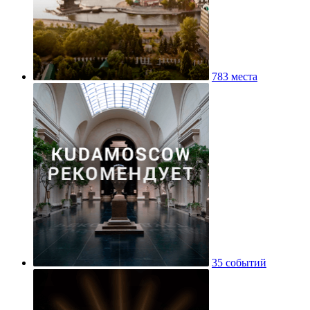
783 места
35 событий