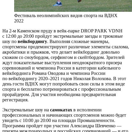
Фестиваль неолимпийских видов спорта на ВДНХ
2022
На 2-м Каменском пруду в вейк-парке DROP PARK VDNH
с 12:00 до 20:00 пройдут экстремальные заезды и трюковые
шоу по
вейкбордингу
. Выполняя сложные маневры,
спортсмены продемонстрируют различные элементы слалома,
акробатики и прыжков, что делает вейкбординг довольно
схожим со сноубордом, серфингом и скейтбордом. Зрителей
ждут показательные выступления неоднократного призера
соревнований и чемпиона России в категории кабельного
вейкбординга Романа Оводова и чемпиона России
по вейкбордингу 2020–2021 годов Николая Волохова. В этот
день гости ВДНХ могут попробовать свои силы в этом виде
спорта и бесплатно потренироваться с профессиональным
прорайдером. Для участия необходима предварительная
регистрация.
Экстремальные шоу на
самокатах
в исполнении
профессиональных и начинающих спортсменов можно будет
увидеть с 10:00 до 20:00 на площади Промышленности.
Программа пройдет при участии Александра Шевченко —
призера международных и российских соревнований — и его