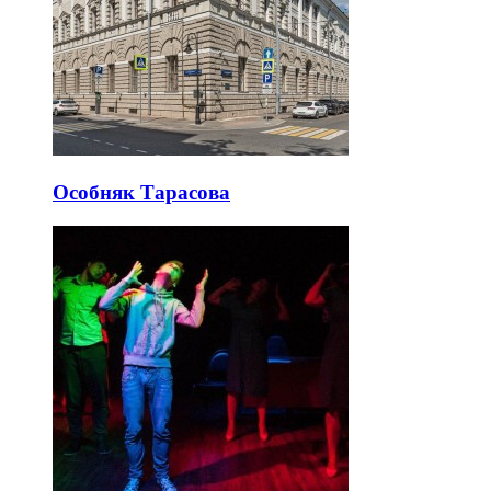
Особняк Тарасова