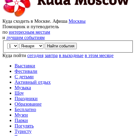
Куда сходить в Москве. Афиша
Москвы
Помощник и путеводитель
по
интересным местам
и
лучшим событиям
Куда пойти
сегодня
завтра
в выходные
в этом месяце
Выставки
Фестивали
С детьми
Активный отдых
Музыка
Шоу
Праздники
Образование
Бесплатно
Музеи
Парки
Погулять
Туристу