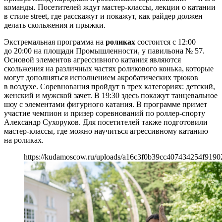
команды. Посетителей ждут мастер-классы, лекции о катании
в стиле street, где расскажут и покажут, как райдер должен
делать скольжения и прыжки.
Экстремальная программа на
роликах
состоится с 12:00
до 20:00 на площади Промышленности, у павильона № 57.
Основой элементов агрессивного катания являются
скольжения на различных частях роликового конька, которые
могут дополняться исполнением акробатических трюков
в воздухе. Соревнования пройдут в трех категориях: детский,
женский и мужской зачет. В 19:30 здесь покажут танцевальное
шоу с элементами фигурного катания. В программе примет
участие чемпион и призер соревнований по роллер-спорту
Александр Сухоруков. Для посетителей также подготовили
мастер-классы, где можно научиться агрессивному катанию
на роликах.
https://kudamoscow.ru/uploads/a16c3f0b39cc407434254f9190