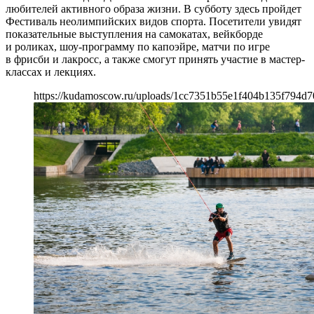
любителей активного образа жизни. В субботу здесь пройдет
Фестиваль неолимпийских видов спорта. Посетители увидят
показательные выступления на самокатах, вейкборде
и роликах, шоу-программу по капоэйре, матчи по игре
в фрисби и лакросс, а также смогут принять участие в мастер-
классах и лекциях.
https://kudamoscow.ru/uploads/1cc7351b55e1f404b135f794d70