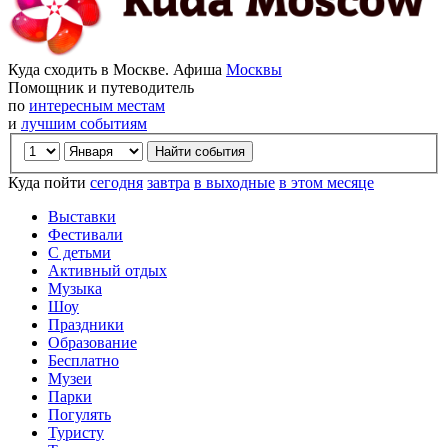
Куда сходить в Москве. Афиша
Москвы
Помощник и путеводитель
по
интересным местам
и
лучшим событиям
Куда пойти
сегодня
завтра
в выходные
в этом месяце
Выставки
Фестивали
С детьми
Активный отдых
Музыка
Шоу
Праздники
Образование
Бесплатно
Музеи
Парки
Погулять
Туристу