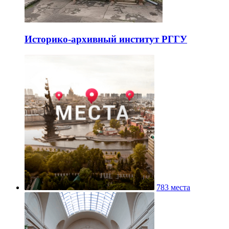
Историко-архивный институт РГГУ
783 места