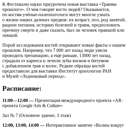
К Фестивалю науки приурочена новая выставка «Травмы
прошлого». О чем говорят кости людей? Оказывается,
по костям учёные-палеопатологи могут многое узнать
о жизни наших далеких предков: их возраст, пол, род занятий,
рацион питания, историю болезней и травм, предположить
причину смерти и даже сказать, был ли человек правшой или
левшой.
Порой исследования костей открывают новые факты о нашем
прошлом. Например, что 7 000 лет назад люди умели
проводить трепанацию, а ещё раньше, 13000 лет назад,
страдали от кариеса и лечили зубы воском и битумом
с добавлением трав и волос. Редкие образцы костей
предоставили для выставки Институт археологии РАН
и Музей «Ледниковый период».
Расписание:
11:00—12:00 —
Презентация международного проекта «AR-
проекта Google Arts & Culture»
Зал № 7 (Основное здание, 3 этаж)
12:00, 13:00, 14:00 —
Интерактивное занятие «Волны вокруг