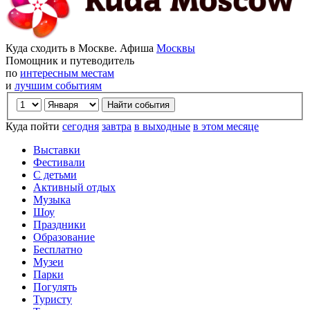
Куда сходить в Москве. Афиша
Москвы
Помощник и путеводитель
по
интересным местам
и
лучшим событиям
Куда пойти
сегодня
завтра
в выходные
в этом месяце
Выставки
Фестивали
С детьми
Активный отдых
Музыка
Шоу
Праздники
Образование
Бесплатно
Музеи
Парки
Погулять
Туристу