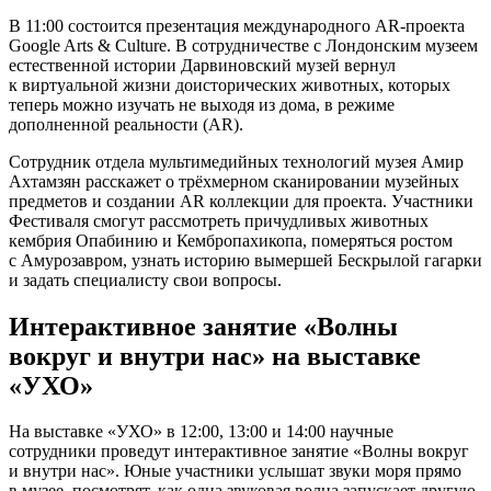
В 11:00 состоится презентация международного AR-проекта
Google Arts & Culture. В сотрудничестве с Лондонским музеем
естественной истории Дарвиновский музей вернул
к виртуальной жизни доисторических животных, которых
теперь можно изучать не выходя из дома, в режиме
дополненной реальности (AR).
Сотрудник отдела мультимедийных технологий музея Амир
Ахтамзян расскажет о трёхмерном сканировании музейных
предметов и создании AR коллекции для проекта. Участники
Фестиваля смогут рассмотреть причудливых животных
кембрия Опабинию и Кембропахикопа, померяться ростом
с Амурозавром, узнать историю вымершей Бескрылой гагарки
и задать специалисту свои вопросы.
Интерактивное занятие «Волны
вокруг и внутри нас» на выставке
«УХО»
На выставке «УХО» в 12:00, 13:00 и 14:00 научные
сотрудники проведут интерактивное занятие «Волны вокруг
и внутри нас». Юные участники услышат звуки моря прямо
в музее, посмотрят, как одна звуковая волна запускает другую