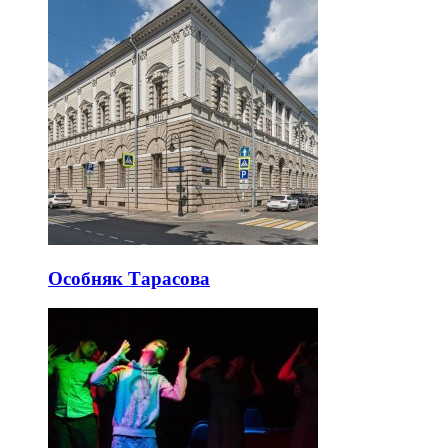
Особняк Тарасова