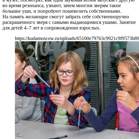
во время резонанса, узнают, зачем многим зверям такие
большие уши, и попробуют пошевелить собственными.
На память желающие смогут забрать себе собственноручно
раскрашенного зверя с самыми выдающимися ушами. Занятие
для детей 4–7 лет в сопровождении взрослых.
https://kudamoscow.ru/uploads/65100e79763c9921c9f9573b89