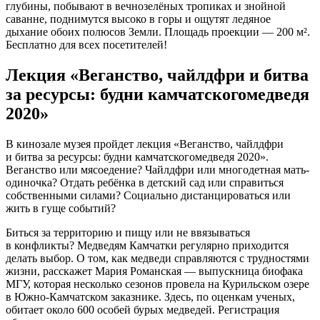
глубины, побывают в вечнозелёных тропиках и знойной
саванне, поднимутся высоко в горы и ощутят ледяное
дыхание обоих полюсов Земли. Площадь проекции — 200 м².
Бесплатно для всех посетителей!
Лекция «Веганство, чайлдфри и битва
за ресурсы: будни камчатскогомедведя
2020»
В кинозале музея пройдет лекция «Веганство, чайлдфри
и битва за ресурсы: будни камчатскогомедведя 2020».
Веганство или мясоедение? Чайлдфри или многодетная мать-
одиночка? Отдать ребёнка в детский сад или справиться
собственными силами? Социально дистанцироваться или
жить в гуще событий?
Биться за территорию и пищу или не ввязываться
в конфликты? Медведям Камчатки регулярно приходится
делать выбор. О том, как медведи справляются с трудностями
жизни, расскажет Мария Романская — выпускница биофака
МГУ, которая несколько сезонов провела на Курильском озере
в Южно-Камчатском заказнике. Здесь, по оценкам ученых,
обитает около 600 особей бурых медведей. Регистрация