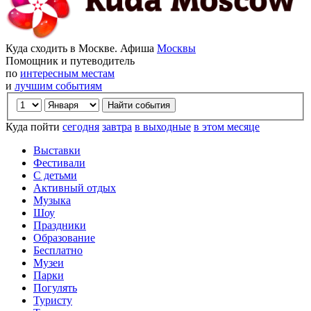
Куда сходить в Москве. Афиша
Москвы
Помощник и путеводитель
по
интересным местам
и
лучшим событиям
Куда пойти
сегодня
завтра
в выходные
в этом месяце
Выставки
Фестивали
С детьми
Активный отдых
Музыка
Шоу
Праздники
Образование
Бесплатно
Музеи
Парки
Погулять
Туристу