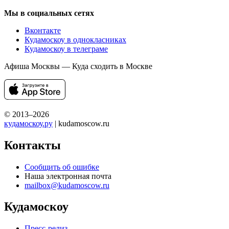
Мы в социальных сетях
Вконтакте
Кудамоскоу в однокласниках
Кудамоскоу в телеграме
Афиша Москвы — Куда сходить в Москве
© 2013–2026
кудамоскоу.ру
| kudamoscow.ru
Контакты
Сообщить об ошибке
Наша электронная почта
mailbox@kudamoscow.ru
Кудамоскоу
Пресс-релиз