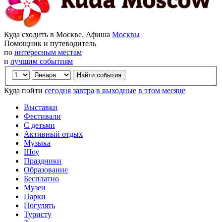
Куда сходить в Москве. Афиша
Москвы
Помощник и путеводитель
по
интересным местам
и
лучшим событиям
Куда пойти
сегодня
завтра
в выходные
в этом месяце
Выставки
Фестивали
С детьми
Активный отдых
Музыка
Шоу
Праздники
Образование
Бесплатно
Музеи
Парки
Погулять
Туристу