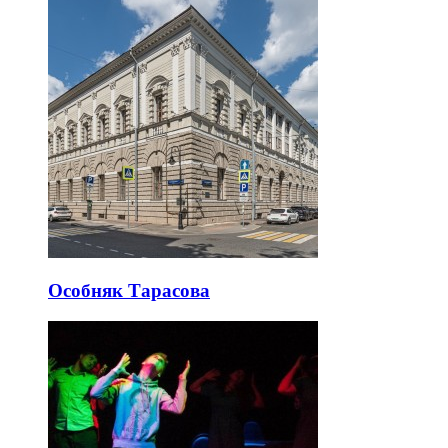
Особняк Тарасова