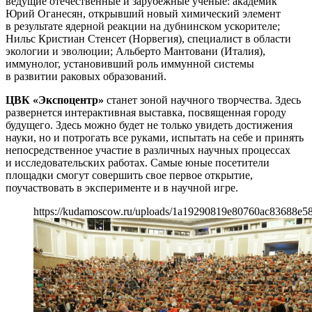
ведущие отечественные и зарубежные ученые: академик
Юрий Оганесян, открывший новый химический элемент
в результате ядерной реакции на дубнинском ускорителе;
Нильс Кристиан Стенсет (Норвегия), специалист в области
экологии и эволюции; Альберто Мантовани (Италия),
иммунолог, установивший роль иммунной системы
в развитии раковых образований.
ЦВК «Экспоцентр»
станет зоной научного творчества. Здесь
развернется интерактивная выставка, посвященная городу
будущего. Здесь можно будет не только увидеть достижения
науки, но и потрогать все руками, испытать на себе и принять
непосредственное участие в различных научных процессах
и исследовательских работах. Самые юные посетители
площадки смогут совершить свое первое открытие,
поучаствовать в эксперименте и в научной игре.
https://kudamoscow.ru/uploads/1a19290819e80760ac83688e5