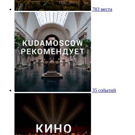
783 места
35 событий