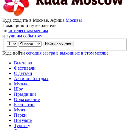
Куда сходить в Москве. Афиша
Москвы
Помощник и путеводитель
по
интересным местам
и
лучшим событиям
Куда пойти
сегодня
завтра
в выходные
в этом месяце
Выставки
Фестивали
С детьми
Активный отдых
Музыка
Шоу
Праздники
Образование
Бесплатно
Музеи
Парки
Погулять
Туристу