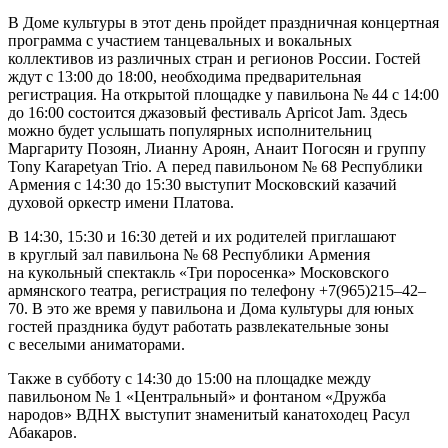
В Доме культуры в этот день пройдет праздничная концертная
программа с участием танцевальных и вокальных
коллективов из различных стран и регионов России. Гостей
ждут с 13:00 до 18:00, необходима предварительная
регистрация. На открытой площадке у павильона № 44 с 14:00
до 16:00 состоится джазовый фестиваль Apricot Jam. Здесь
можно будет услышать популярных исполнительниц
Маргариту Позоян, Лианну Ароян, Анаит Погосян и группу
Tony Karapetyan Trio. А перед павильоном № 68 Республики
Армения с 14:30 до 15:30 выступит Московский казачий
духовой оркестр имени Платова.
В 14:30, 15:30 и 16:30 детей и их родителей приглашают
в круглый зал павильона № 68 Республики Армения
на кукольный спектакль «Три поросенка» Московского
армянского театра, регистрация по телефону +7(965)215–42–
70. В это же время у павильона и Дома культуры для юных
гостей праздника будут работать развлекательные зоны
с веселыми аниматорами.
Также в субботу с 14:30 до 15:00 на площадке между
павильоном № 1 «Центральный» и фонтаном «Дружба
народов» ВДНХ выступит знаменитый канатоходец Расул
Абакаров.