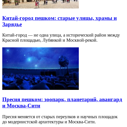
Китай-город пешком: старые улицы, храмы и
Зарядье
Китай-город — не одна улица, а исторический район между
Красной площадью, Лубянкой и Москвой-рекой.
Пресня пешком: зоопарк, планетарий, авангард
и Москва-Сити
Пресня меняется от старых переулков и научных площадок
до модернистской архитектуры и Москва-Сити.