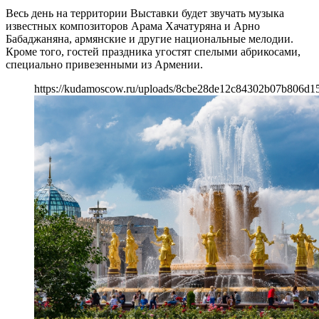
Весь день на территории Выставки будет звучать музыка
известных композиторов Арама Хачатуряна и Арно
Бабаджаняна, армянские и другие национальные мелодии.
Кроме того, гостей праздника угостят спелыми абрикосами,
специально привезенными из Армении.
https://kudamoscow.ru/uploads/8cbe28de12c84302b07b806d1