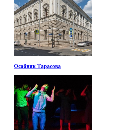
Особняк Тарасова