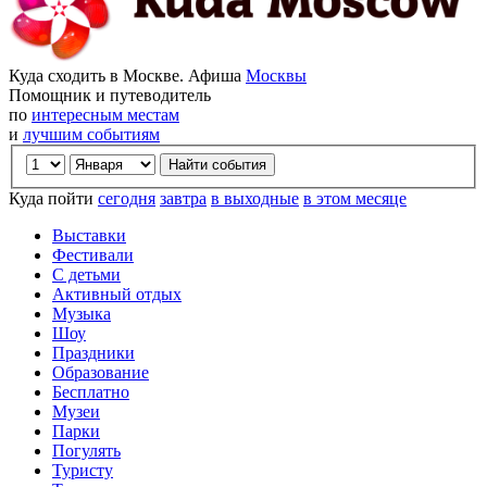
Куда сходить в Москве. Афиша
Москвы
Помощник и путеводитель
по
интересным местам
и
лучшим событиям
Куда пойти
сегодня
завтра
в выходные
в этом месяце
Выставки
Фестивали
С детьми
Активный отдых
Музыка
Шоу
Праздники
Образование
Бесплатно
Музеи
Парки
Погулять
Туристу