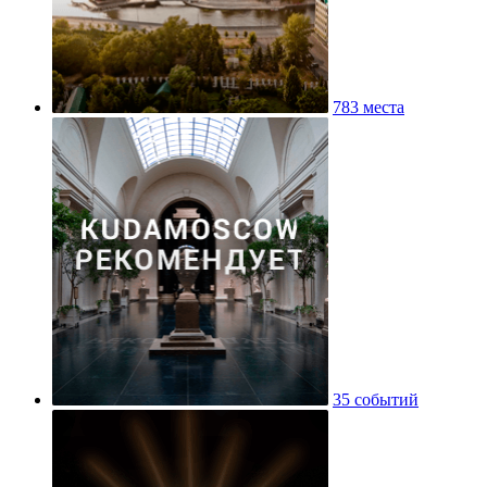
783 места
35 событий