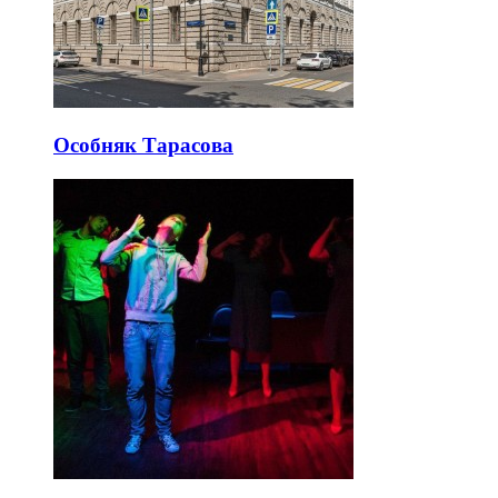
Особняк Тарасова