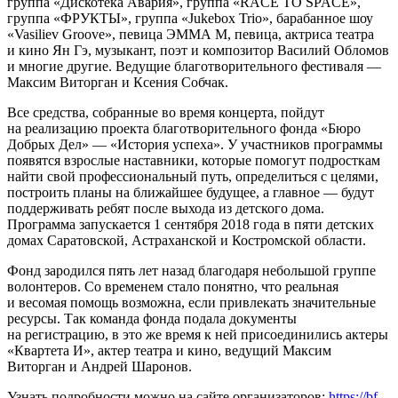
группа «Дискотека Авария», группа «RACE TO SPACE»,
группа «ФРУКТЫ», группа «Jukebox Trio», барабанное шоу
«Vasiliev Groove», певица ЭММА М, певица, актриса театра
и кино Ян Гэ, музыкант, поэт и композитор Василий Обломов
и многие другие. Ведущие благотворительного фестиваля —
Максим Виторган и Ксения Собчак.
Все средства, собранные во время концерта, пойдут
на реализацию проекта благотворительного фонда «Бюро
Добрых Дел» — «История успеха». У участников программы
появятся взрослые наставники, которые помогут подросткам
найти свой профессиональный путь, определиться с целями,
построить планы на ближайшее будущее, а главное — будут
поддерживать ребят после выхода из детского дома.
Программа запускается 1 сентября 2018 года в пяти детских
домах Саратовской, Астраханской и Костромской области.
Фонд зародился пять лет назад благодаря небольшой группе
волонтеров. Со временем стало понятно, что реальная
и весомая помощь возможна, если привлекать значительные
ресурсы. Так команда фонда подала документы
на регистрацию, в это же время к ней присоединились актеры
«Квартета И», актер театра и кино, ведущий Максим
Виторган и Андрей Шаронов.
Узнать подробности можно на сайте организаторов:
https://bf-