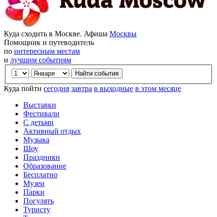
Куда сходить в Москве. Афиша
Москвы
Помощник и путеводитель
по
интересным местам
и
лучшим событиям
Куда пойти
сегодня
завтра
в выходные
в этом месяце
Выставки
Фестивали
С детьми
Активный отдых
Музыка
Шоу
Праздники
Образование
Бесплатно
Музеи
Парки
Погулять
Туристу