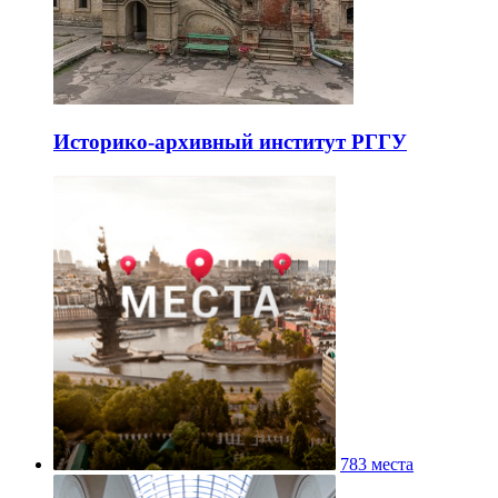
Историко-архивный институт РГГУ
783 места