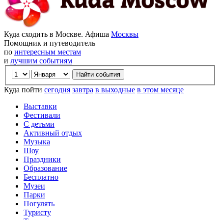
Куда сходить в Москве. Афиша
Москвы
Помощник и путеводитель
по
интересным местам
и
лучшим событиям
Куда пойти
сегодня
завтра
в выходные
в этом месяце
Выставки
Фестивали
С детьми
Активный отдых
Музыка
Шоу
Праздники
Образование
Бесплатно
Музеи
Парки
Погулять
Туристу