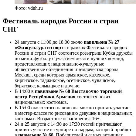
Фото: vdnh.ru
Фестиваль народов России и стран
СНГ
24 августа с 11:00 до 18:00 около
павильона № 27
«Физкультура и спорт»
в рамках Фестиваля народов
России и стран СНГ состоится розыгрыш Кубка дружбы
по мини-футболу с участием десяти лучших команд,
представляющих национально-культурные
общественные объединения и землячества города
Москвы, среди которых армянское, казахское,
киргизское, таджикское, осетинское, чувашское,
бурятское, калмыцкое и другие.
В 14:00 в
павильоне № 68 Выставочно-торговый
центр Республики Армения
состоится показ
национальных костюмов.
В 15:00 около этого павильона можно принять участие
в мастер-классе по рисованию девушек в национальных
костюмах. Возрастные ограничения: 16+.
24 и 25 августа с 14:30 до 17:30 гостей приглашают
принять участие в турнире по нардам, который пройдет
в
павильоне № 68
. Победителей и самых активных