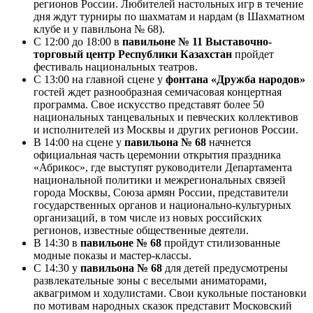
регионов России. Любителей настольных игр в течение
дня ждут турниры по шахматам и нардам (в Шахматном
клубе и у павильона № 68).
С 12:00 до 18:00 в
павильоне № 11 Выставочно-
торговый центр Республики Казахстан
пройдет
фестиваль национальных театров.
С 13:00 на главной сцене у
фонтана «Дружба народов»
гостей ждет разнообразная семичасовая концертная
программа. Свое искусство представят более 50
национальных танцевальных и певческих коллективов
и исполнителей из Москвы и других регионов России.
В 14:00 на сцене у
павильона № 68
начнется
официальная часть церемонии открытия праздника
«Абрикос», где выступят руководители Департамента
национальной политики и межрегиональных связей
города Москвы, Союза армян России, представители
государственных органов и национально-культурных
организаций, в том числе из новых российских
регионов, известные общественные деятели.
В 14:30 в
павильоне № 68
пройдут стилизованные
модные показы и мастер-классы.
С 14:30 у
павильона № 68
для детей предусмотрены
развлекательные зоны с веселыми аниматорами,
аквагримом и ходулистами. Свои кукольные постановки
по мотивам народных сказок представит Московский