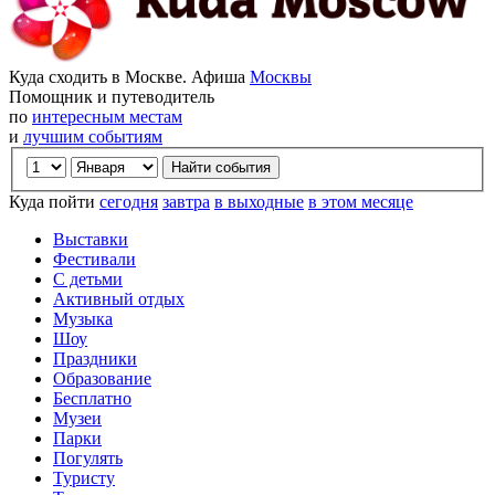
Куда сходить в Москве. Афиша
Москвы
Помощник и путеводитель
по
интересным местам
и
лучшим событиям
Куда пойти
сегодня
завтра
в выходные
в этом месяце
Выставки
Фестивали
С детьми
Активный отдых
Музыка
Шоу
Праздники
Образование
Бесплатно
Музеи
Парки
Погулять
Туристу