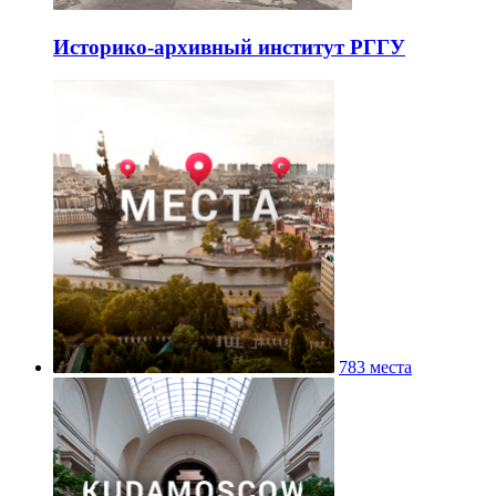
Историко-архивный институт РГГУ
783 места