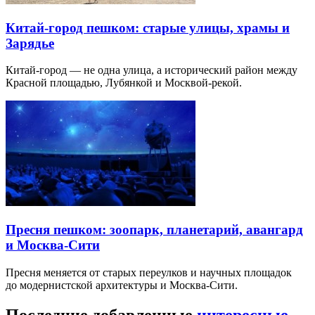
Китай-город пешком: старые улицы, храмы и
Зарядье
Китай-город — не одна улица, а исторический район между
Красной площадью, Лубянкой и Москвой-рекой.
Пресня пешком: зоопарк, планетарий, авангард
и Москва-Сити
Пресня меняется от старых переулков и научных площадок
до модернистской архитектуры и Москва-Сити.
Последние добавленные
интересные