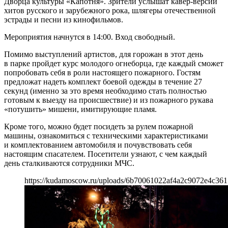
Дворца культуры «Капотня». Зрители услышат кавер-версии
хитов русского и зарубежного рока, шлягеры отечественной
эстрады и песни из кинофильмов.
Мероприятия начнутся в 14:00. Вход свободный.
Помимо выступлений артистов, для горожан в этот день
в парке пройдет курс молодого огнеборца, где каждый сможет
попробовать себя в роли настоящего пожарного. Гостям
предложат надеть комплект боевой одежды в течение 27
секунд (именно за это время необходимо стать полностью
готовым к выезду на происшествие) и из пожарного рукава
«потушить» мишени, имитирующие пламя.
Кроме того, можно будет посидеть за рулем пожарной
машины, ознакомиться с техническими характеристиками
и комплектованием автомобиля и почувствовать себя
настоящим спасателем. Посетители узнают, с чем каждый
день сталкиваются сотрудники МЧС.
https://kudamoscow.ru/uploads/6b70061022af4a2c9072e4c361