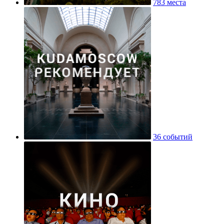
783 места
36 событий