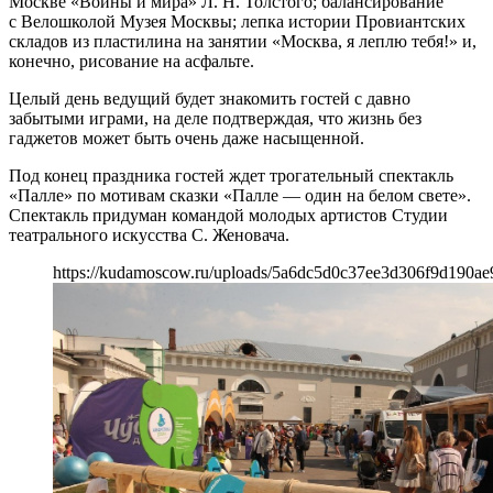
Москве «Войны и мира» Л. Н. Толстого; балансирование
с Велошколой Музея Москвы; лепка истории Провиантских
складов из пластилина на занятии «Москва, я леплю тебя!» и,
конечно, рисование на асфальте.
Целый день ведущий будет знакомить гостей с давно
забытыми играми, на деле подтверждая, что жизнь без
гаджетов может быть очень даже насыщенной.
Под конец праздника гостей ждет трогательный спектакль
«Палле» по мотивам сказки «Палле — один на белом свете».
Спектакль придуман командой молодых артистов Студии
театрального искусства С. Женовача.
https://kudamoscow.ru/uploads/5a6dc5d0c37ee3d306f9d190ae