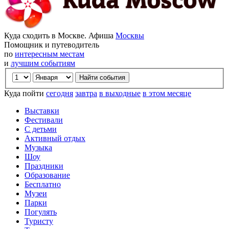
Куда сходить в Москве. Афиша
Москвы
Помощник и путеводитель
по
интересным местам
и
лучшим событиям
Куда пойти
сегодня
завтра
в выходные
в этом месяце
Выставки
Фестивали
С детьми
Активный отдых
Музыка
Шоу
Праздники
Образование
Бесплатно
Музеи
Парки
Погулять
Туристу