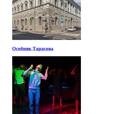
Особняк Тарасова