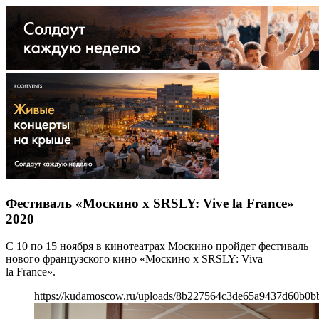
Фестиваль «Москино х SRSLY: Vive la France»
2020
С 10 по 15 ноября в кинотеатрах Москино пройдет фестиваль
нового французского кино «Москино х SRSLY: Viva
la France».
https://kudamoscow.ru/uploads/8b227564c3de65a9437d60b0b