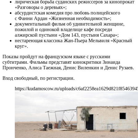
лирическая борьба суданских режиссеров за кинопрокат
«Разговоры о деревьях»;
абсурдистская комедия про любовь полицейского
с Фанни Ардан «Жизненная необходимость»;
документальный фильм об удивительной женщине,
пожилой и одинокой владелице кафе посреди
алжирской пустыни «Дом 143, пустыня Сахара»;
нестареющая классика Жан-Пьера Мельвиля «Красный
круг».
Показы пройдут на французском языке с русскими
субтитрами. Фильмы представят кинокритики Зинаида
Пронченко, Алиса Таежная, Денис Виленкин и Денис Рузаев.
Вход свободный, по регистрации.
https://kudamoscow.ru/uploads/c6af2258ea1629d821f8546394