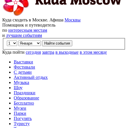
Куда сходить в Москве. Афиша
Москвы
Помощник и путеводитель
по
интересным местам
и
лучшим событиям
Куда пойти
сегодня
завтра
в выходные
в этом месяце
Выставки
Фестивали
С детьми
Активный отдых
Музыка
Шоу
Праздники
Образование
Бесплатно
Музеи
Парки
Погулять
Туристу