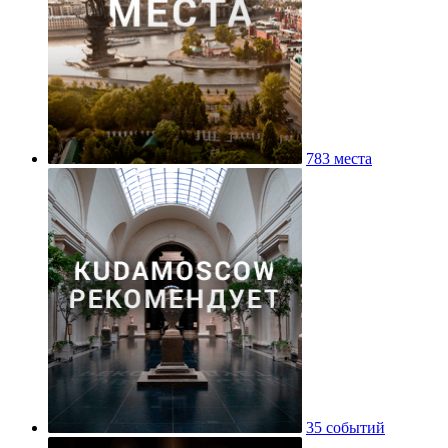
783 места
35 событий