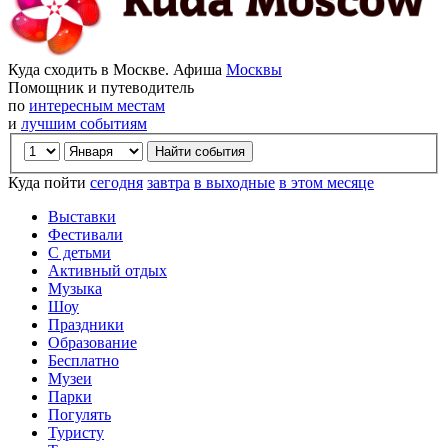
Куда сходить в Москве. Афиша
Москвы
Помощник и путеводитель
по
интересным местам
и
лучшим событиям
Куда пойти
сегодня
завтра
в выходные
в этом месяце
Выставки
Фестивали
С детьми
Активный отдых
Музыка
Шоу
Праздники
Образование
Бесплатно
Музеи
Парки
Погулять
Туристу