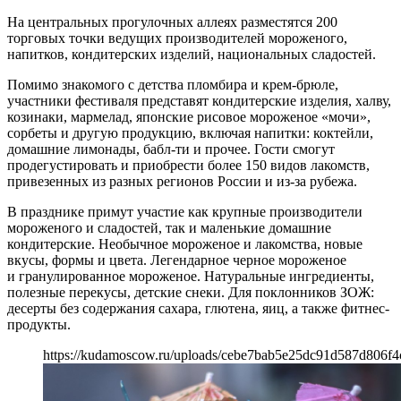
На центральных прогулочных аллеях разместятся 200
торговых точки ведущих производителей мороженого,
напитков, кондитерских изделий, национальных сладостей.
Помимо знакомого с детства пломбира и крем-брюле,
участники фестиваля представят кондитерские изделия, халву,
козинаки, мармелад, японские рисовое мороженое «мочи»,
сорбеты и другую продукцию, включая напитки: коктейли,
домашние лимонады, бабл-ти и прочее. Гости смогут
продегустировать и приобрести более 150 видов лакомств,
привезенных из разных регионов России и из-за рубежа.
В празднике примут участие как крупные производители
мороженого и сладостей, так и маленькие домашние
кондитерские. Необычное мороженое и лакомства, новые
вкусы, формы и цвета. Легендарное черное мороженое
и гранулированное мороженое. Натуральные ингредиенты,
полезные перекусы, детские снеки. Для поклонников ЗОЖ:
десерты без содержания сахара, глютена, яиц, а также фитнес-
продукты.
https://kudamoscow.ru/uploads/cebe7bab5e25dc91d587d806f4