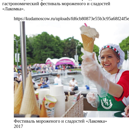
гастрономический фестиваль мороженого и сладостей
«Лакомка».
https://kudamoscow.ru/uploads/fd6cb80873e55b3c95a68f24f5
Фестиваль мороженого и сладостей «Лакомка»
2017