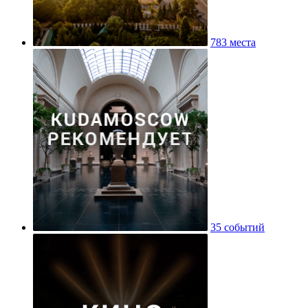
783 места
35 событий