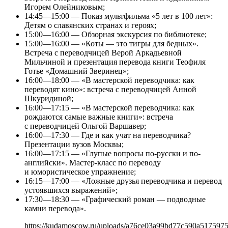
Игорем Олейниковым;
14:45—15:00 — Показ мультфильма «5 лет в 100 лет»:
Детям о славянских странах и героях;
15:00—16:00 — Обзорная экскурсия по библиотеке;
15:00—16:00 — «Коты — это тигры для бедных».
Встреча с переводчицей Верой Аркадьевной
Мильчиной и презентация перевода книги Теофиля
Готье «Домашний Зверинец»;
16:00—18:00 — «В мастерской переводчика: как
переводят кино»: встреча с переводчицей Анной
Шкуридиной;
16:00—17:15 — «В мастерской переводчика: как
рождаются самые важные книги»: встреча
с переводчицей Ольгой Варшавер;
16:00—17:30 — Где и как учат на переводчика?
Презентации вузов Москвы;
16:00—17:15 — «Глупые вопросы по-русски и по-
английски». Мастер-класс по переводу
и юмористическое упражнение;
16:15—17:00 — «Ложные друзья переводчика и перевод
устоявшихся выражений»;
17:30—18:30 — «Графический роман — подводные
камни перевода».
https://kudamoscow.ru/uploads/a76ce03a99bd77c590a517597