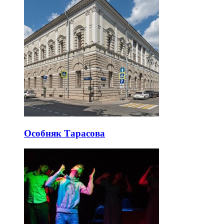
Особняк Тарасова