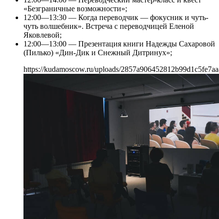
«Безграничные возможности»;
12:00—13:30 — Когда переводчик — фокусник и чуть-
чуть волшебник». Встреча с переводчицей Еленой
Яковлевой;
12:00—13:00 — Презентация книги Надежды Сахаровой
(Пилько) «Дин-Дик и Снежный Дитринух»;
https://kudamoscow.ru/uploads/2857a906452812b99d1c5fe7aa