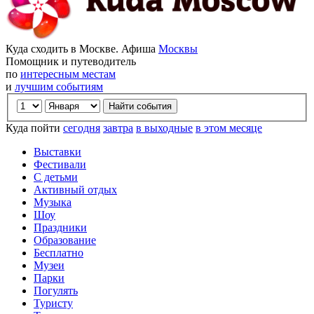
Куда сходить в Москве. Афиша
Москвы
Помощник и путеводитель
по
интересным местам
и
лучшим событиям
Куда пойти
сегодня
завтра
в выходные
в этом месяце
Выставки
Фестивали
С детьми
Активный отдых
Музыка
Шоу
Праздники
Образование
Бесплатно
Музеи
Парки
Погулять
Туристу