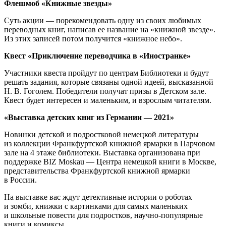
Флешмоб «Книжные звезды»
Суть акции — порекомендовать одну из своих любимых
переводных книг, написав ее название на «книжной звезде».
Из этих записей потом получится «книжное небо».
Квест «Приключение переводчика в «Иностранке»
Участники квеста пройдут по центрам Библиотеки и будут
решать задания, которые связаны одной идеей, высказанной
Н. В. Гоголем. Победители получат призы в Детском зале.
Квест будет интересен и маленьким, и взрослым читателям.
«Выставка детских книг из Германии — 2021»
Новинки детской и подростковой немецкой литературы
из коллекции Франкфуртской книжной ярмарки в Парчовом
зале на 4 этаже библиотеки. Выставка организована при
поддержке BIZ Moskau — Центра немецкой книги в Москве,
представительства Франкфуртской книжной ярмарки
в России.
На выставке вас ждут детективные истории о роботах
и зомби, книжки с картинками для самых маленьких
и школьные повести для подростков, научно-популярные
книги и комиксы.