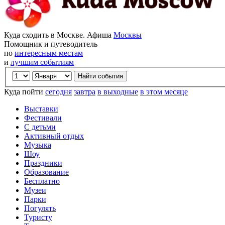
Куда сходить в Москве. Афиша
Москвы
Помощник и путеводитель
по
интересным местам
и
лучшим событиям
Куда пойти
сегодня
завтра
в выходные
в этом месяце
Выставки
Фестивали
С детьми
Активный отдых
Музыка
Шоу
Праздники
Образование
Бесплатно
Музеи
Парки
Погулять
Туристу