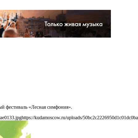
ый фестиваль «Лесная симфония».
ae0133.jpg
https://kudamoscow.ru/uploads/50bc2c2226950d1c01dc0ba