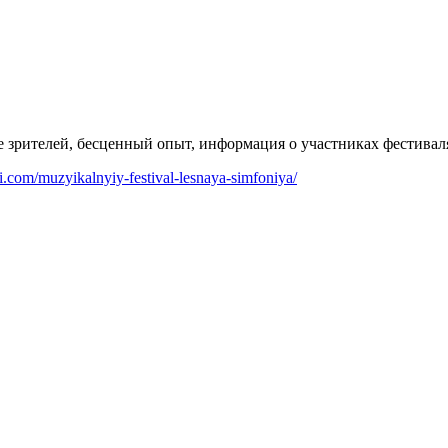
е зрителей, бесценный опыт, информация о участниках фестиваля
ili.com/muzyikalnyiy-festival-lesnaya-simfoniya/