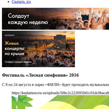
Скачать .ics
Фестиваль «Лесная симфония» 2016
С 8 по 24 августа в парке «ФИЛИ» будет проходить музыкальн
https://kudamoscow.ru/uploads/50bc2c2226950d1c01dc0baca8