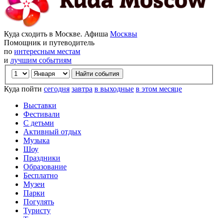
Куда сходить в Москве. Афиша
Москвы
Помощник и путеводитель
по
интересным местам
и
лучшим событиям
Куда пойти
сегодня
завтра
в выходные
в этом месяце
Выставки
Фестивали
С детьми
Активный отдых
Музыка
Шоу
Праздники
Образование
Бесплатно
Музеи
Парки
Погулять
Туристу