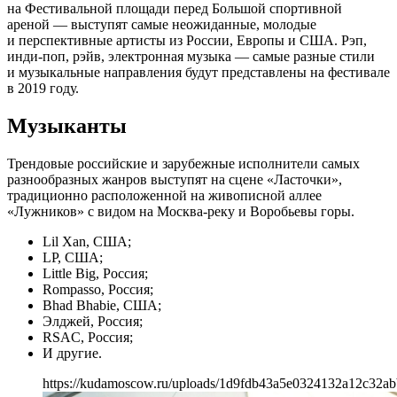
на Фестивальной площади перед Большой спортивной
ареной — выступят самые неожиданные, молодые
и перспективные артисты из России, Европы и США. Рэп,
инди-поп, рэйв, электронная музыка — самые разные стили
и музыкальные направления будут представлены на фестивале
в 2019 году.
Музыканты
Трендовые российские и зарубежные исполнители самых
разнообразных жанров выступят на сцене «Ласточки»,
традиционно расположенной на живописной аллее
«Лужников» с видом на Москва-реку и Воробьевы горы.
Lil Xan, США;
LP, США;
Little Big, Россия;
Rompasso, Россия;
Bhad Bhabie, США;
Элджей, Россия;
RSAC, Россия;
И другие.
https://kudamoscow.ru/uploads/1d9fdb43a5e0324132a12c32ab