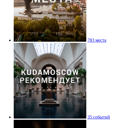
783 места
35 событий