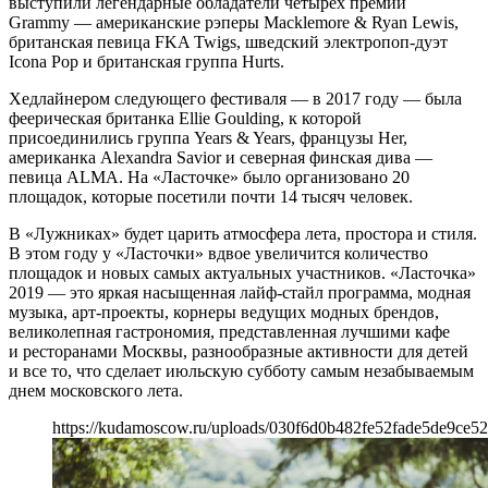
выступили легендарные обладатели четырех премий
Grammy — американские рэперы Macklemore & Ryan Lewis,
британская певица FKA Twigs, шведский электропоп-дуэт
Icona Pop и британская группа Hurts.
Хедлайнером следующего фестиваля — в 2017 году — была
феерическая британка Ellie Goulding, к которой
присоединились группа Years & Years, французы Her,
американка Alexandra Savior и северная финская дива —
певица ALMA. На «Ласточке» было организовано 20
площадок, которые посетили почти 14 тысяч человек.
В «Лужниках» будет царить атмосфера лета, простора и стиля.
В этом году у «Ласточки» вдвое увеличится количество
площадок и новых самых актуальных участников. «Ласточка»
2019 — это яркая насыщенная лайф-стайл программа, модная
музыка, арт-проекты, корнеры ведущих модных брендов,
великолепная гастрономия, представленная лучшими кафе
и ресторанами Москвы, разнообразные активности для детей
и все то, что сделает июльскую субботу самым незабываемым
днем московского лета.
https://kudamoscow.ru/uploads/030f6d0b482fe52fade5de9ce52