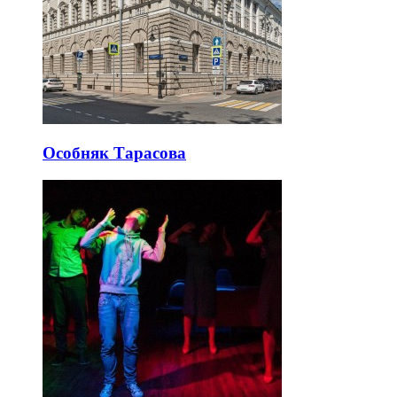
Особняк Тарасова