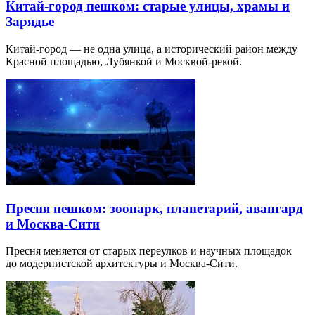
Китай-город пешком: старые улицы, храмы и
Зарядье
Китай-город — не одна улица, а исторический район между
Красной площадью, Лубянкой и Москвой-рекой.
Пресня пешком: зоопарк, планетарий, авангард
и Москва-Сити
Пресня меняется от старых переулков и научных площадок
до модернистской архитектуры и Москва-Сити.