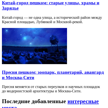
Китай-город пешком: старые улицы, храмы и
Зарядье
Китай-город — не одна улица, а исторический район между
Красной площадью, Лубянкой и Москвой-рекой.
Пресня пешком: зоопарк, планетарий, авангард
и Москва-Сити
Пресня меняется от старых переулков и научных площадок
до модернистской архитектуры и Москва-Сити.
Последние добавленные
интересные
места