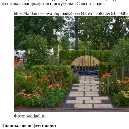
фестиваль ландшафтного искусства «Сады и люди».
https://kudamoscow.ru/uploads/5baa34afea11fb824ec61cc9d0a
Фото: sadiludi.ru
Главные цели фестиваля: