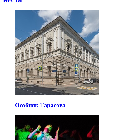
Особняк Тарасова