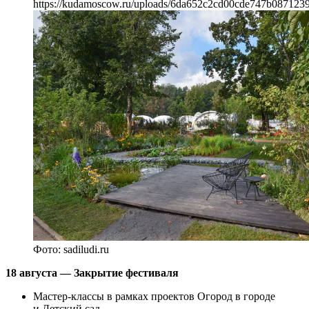
https://kudamoscow.ru/uploads/6da652c2cd00cde747b087123
Фото: sadiludi.ru
18 августа — Закрытие фестиваля
Мастер-классы в рамках проектов Огород в городе
и Детский сад