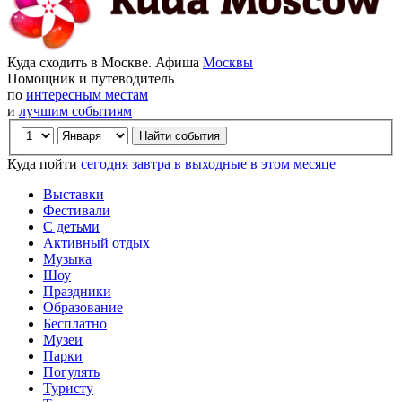
Куда сходить в Москве. Афиша
Москвы
Помощник и путеводитель
по
интересным местам
и
лучшим событиям
Куда пойти
сегодня
завтра
в выходные
в этом месяце
Выставки
Фестивали
С детьми
Активный отдых
Музыка
Шоу
Праздники
Образование
Бесплатно
Музеи
Парки
Погулять
Туристу