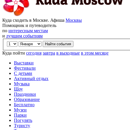
Куда сходить в Москве. Афиша
Москвы
Помощник и путеводитель
по
интересным местам
и
лучшим событиям
Куда пойти
сегодня
завтра
в выходные
в этом месяце
Выставки
Фестивали
С детьми
Активный отдых
Музыка
Шоу
Праздники
Образование
Бесплатно
Музеи
Парки
Погулять
Туристу