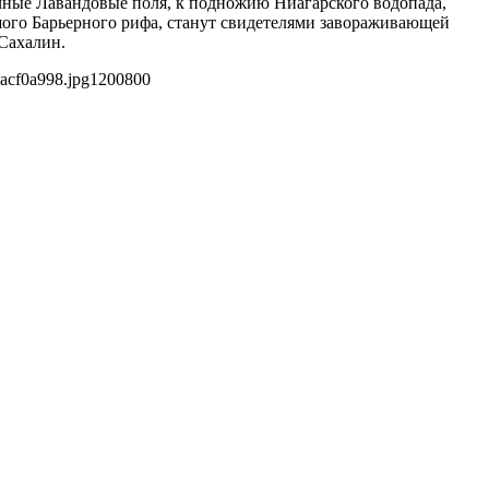
чные Лавандовые поля, к подножию Ниагарского водопада,
ого Барьерного рифа, станут свидетелями завораживающей
 Сахалин.
acf0a998.jpg
1200
800