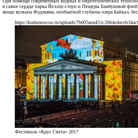
При помощи современных водных и пиротехнических технологий
в самое сердце парка Йеллоу-стоун и Пещеры Бамбуковой фле
мощи вулкана Фудзияма, необъятной глубины озера Байкал, бе
https://kudamoscow.ru/uploads/7b005aea451c2064e4aceb34ac
Фестиваль «Круг Света» 2017