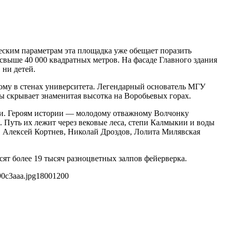
еским параметрам эта площадка уже обещает поразить
выше 40 000 квадратных метров. На фасаде Главного здания
 ни детей.
ому в стенах университета. Легендарный основатель МГУ
 скрывает знаменитая высотка на Воробьевых горах.
ии. Героям истории — молодому отважному Волчонку
. Путь их лежит через вековые леса, степи Калмыкии и воды
, Алексей Кортнев, Николай Дроздов, Лолита Милявская
ят более 19 тысяч разноцветных залпов фейерверка.
90c3aaa.jpg
1800
1200