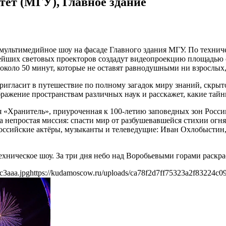
ет (МГУ), Главное здание
мультимедийное шоу на фасаде Главного здания МГУ. По технич
йших световых проекторов создадут видеопроекцию площадью с
около 50 минут, которые не оставят равнодушными ни взрослых,
игласит в путешествие по полному загадок миру знаний, скрыт
жение пространствам различных наук и расскажет, какие тайны
 «Хранитель», приуроченная к 100-летию заповедных зон Росс
 непростая миссия: спасти мир от разбушевавшейся стихии огня
российские актёры, музыканты и телеведущие: Иван Охлобыстин
ническое шоу. За три дня небо над Воробьевыми горами раскрас
c3aaa.jpg
https://kudamoscow.ru/uploads/ca78f2d7ff75323a2f83224c0