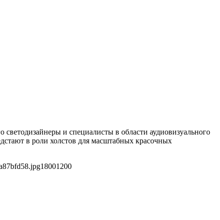
о светодизайнеры и специалисты в области аудиовизуального
дстают в роли холстов для масштабных красочных
a87bfd58.jpg
1800
1200