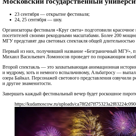
Московский государственный университ
23 сентября — открытие фестиваля;
24, 25 сентября — шоу.
Организаторы фестиваля «Круг света» подготовили красочное 
посетителей своими рекордными масштабами. Более 200 мощне
МГУ представят два световых спектакля общей длительностью 
Первый из них, получивший название «Безграничный МГУ», пр
Михаил Васильевич Ломоносов проведет по поражающим вообра
Второй спектакль — это захватывающая анимационная история
и мудрому, хоть и немного вспыльчивому, Альбатросу — выпала
озера Байкал. Персонажей светового представления озвучили 
и другие знаменитости.
Завершать каждый фестивальный вечер будет роскошное пиротех
https://kudamoscow.ru/uploads/ca78f2d7ff75323a2f83224c090