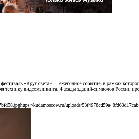
фестиваль «Круг света» — ежегодное событие, в рамках которог
я технику видеомэппинга. Фасады зданий-символов России пре
7bfd58.jpg
https://kudamoscow.ru/uploads/53f4978cd59a48fd63d17cab