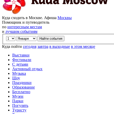
Куда сходить в Москве. Афиша
Москвы
Помощник и путеводитель
по
интересным местам
и
лучшим событиям
Куда пойти
сегодня
завтра
в выходные
в этом месяце
Выставки
Фестивали
С детьми
Активный отдых
Музыка
Шоу
Праздники
Образование
Бесплатно
Музеи
Парки
Погулять
Туристу