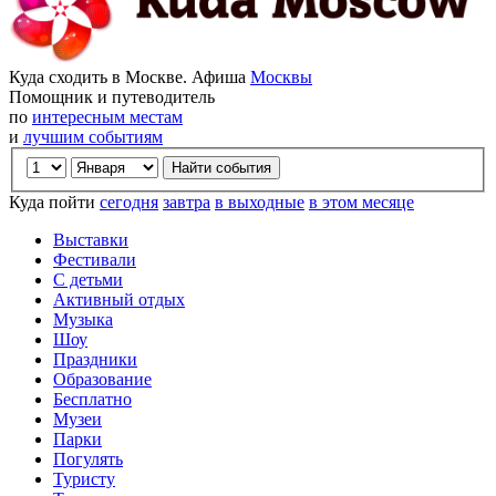
Куда сходить в Москве. Афиша
Москвы
Помощник и путеводитель
по
интересным местам
и
лучшим событиям
Куда пойти
сегодня
завтра
в выходные
в этом месяце
Выставки
Фестивали
С детьми
Активный отдых
Музыка
Шоу
Праздники
Образование
Бесплатно
Музеи
Парки
Погулять
Туристу