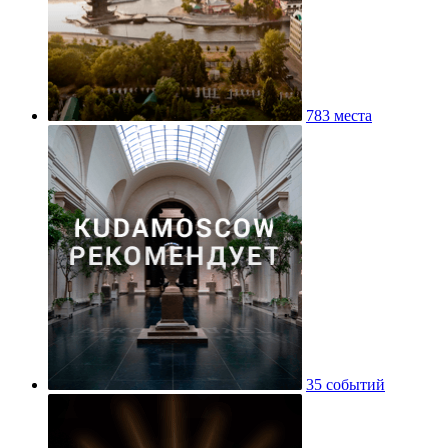
783 места
35 событий