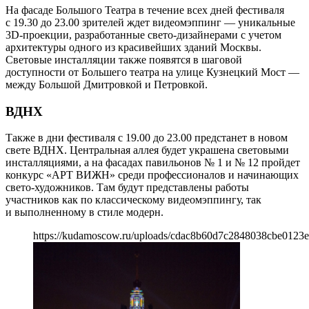
На фасаде Большого Театра в течение всех дней фестиваля
с 19.30 до 23.00 зрителей ждет видеомэппинг — уникальные
3D-проекции, разработанные свето-дизайнерами с учетом
архитектуры одного из красивейших зданий Москвы.
Световые инсталляции также появятся в шаговой
доступности от Большего театра на улице Кузнецкий Мост —
между Большой Дмитровкой и Петровкой.
ВДНХ
Также в дни фестиваля с 19.00 до 23.00 предстанет в новом
свете ВДНХ. Центральная аллея будет украшена световыми
инсталляциями, а на фасадах павильонов № 1 и № 12 пройдет
конкурс «АРТ ВИЖН» среди профессионалов и начинающих
свето-художников. Там будут представлены работы
участников как по классическому видеомэппингу, так
и выполненному в стиле модерн.
https://kudamoscow.ru/uploads/cdac8b60d7c2848038cbe0123ee