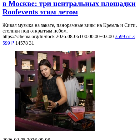
в Москве: три центральных площадки
Roofevents этим летом
Живая музыка на закате, панорамные виды на Кремль и Сити,
столики под открытым небом.
https://schema.org/InStock
2026-08-06T00:00:00+03:00
3599
от 3
599
₽
14578
31
2026-02-05
2026-09-06