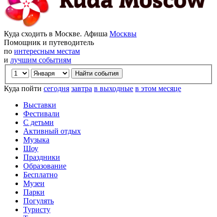
Куда сходить в Москве. Афиша
Москвы
Помощник и путеводитель
по
интересным местам
и
лучшим событиям
Куда пойти
сегодня
завтра
в выходные
в этом месяце
Выставки
Фестивали
С детьми
Активный отдых
Музыка
Шоу
Праздники
Образование
Бесплатно
Музеи
Парки
Погулять
Туристу