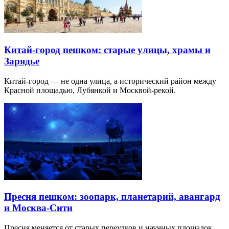
Китай-город пешком: старые улицы, храмы и
Зарядье
Китай-город — не одна улица, а исторический район между
Красной площадью, Лубянкой и Москвой-рекой.
Пресня пешком: зоопарк, планетарий, авангард
и Москва-Сити
Пресня меняется от старых переулков и научных площадок