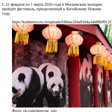
С 21 февраля по 1 марта 2026 года в Московском зоопарке
пройдёт фестиваль, приуроченный к Китайскому Новому
году.
https://kudamoscow.ru/uploads/f48dae284a9184a3ab88b9912f
Фото: vk.com/moscow_zoo