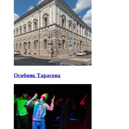
Особняк Тарасова