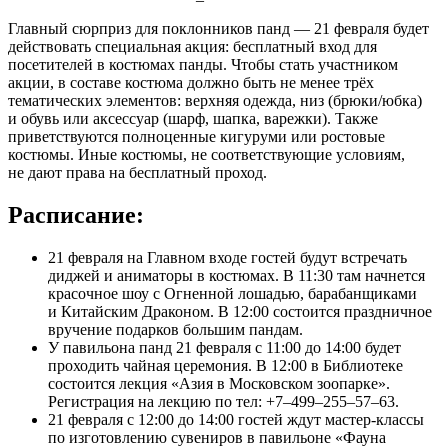
Главный сюрприз для поклонников панд — 21 февраля будет
действовать специальная акция: бесплатный вход для
посетителей в костюмах панды. Чтобы стать участником
акции, в составе костюма должно быть не менее трёх
тематических элементов: верхняя одежда, низ (брюки/юбка)
и обувь или аксессуар (шарф, шапка, варежки). Также
приветствуются полноценные кигуруми или ростовые
костюмы. Иные костюмы, не соответствующие условиям,
не дают права на бесплатный проход.
Расписание:
21 февраля на Главном входе гостей будут встречать
диджей и аниматоры в костюмах. В 11:30 там начнется
красочное шоу с Огненной лошадью, барабанщиками
и Китайским Драконом. В 12:00 состоится праздничное
вручение подарков большим пандам.
У павильона панд 21 февраля с 11:00 до 14:00 будет
проходить чайная церемония. В 12:00 в Библиотеке
состоится лекция «Азия в Московском зоопарке».
Регистрация на лекцию по тел: +7–499–255–57–63.
21 февраля с 12:00 до 14:00 гостей ждут мастер-классы
по изготовлению сувениров в павильоне «Фауна