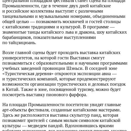
Центральной площадкой фестиваля станет сцена на площади
Промышленности, где в течение двух дней китайские
и российские коллективы выступят с различными
танцевальными и музыкальными номерами, объединенными
общей целью — познакомить москвичей и гостей столицы
с китайскими традициями и культурой. В программе —
знаменитые танцы китайского льва и дракона, шоу китайских
барабанщиков, показательные выступлениями
по тайцзицюань.
Возле главной сцены будет проходить выставка китайских
университетов, на которой гости Выставки смогут
познакомиться с образовательными и научными программами
учебных заведений провинции Шэньси. В соседней зоне
«Туристическая деревня» откроются экспозиции авиа —
и туристических компаний, которые продемонстрируют
возможности организации туристических и деловых поездок
в Китай. Также в зоне, посвященной туризму, можно будет
посмотреть выставку пионового фарфора.
На площади Промышленности посетители увидят главные
арт-объекты фестиваля, созданные китайскими мастерами.
Здесь же расположится выставка скульптур панд, которая
познакомит зрителей с самым милым символом китайской
культуры — медведем пандой. Вдохновившись яркими
работами художников, все желающие смогут принять участие