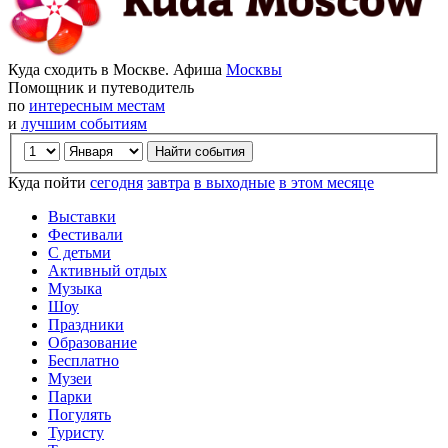
Куда сходить в Москве. Афиша
Москвы
Помощник и путеводитель
по
интересным местам
и
лучшим событиям
Куда пойти
сегодня
завтра
в выходные
в этом месяце
Выставки
Фестивали
С детьми
Активный отдых
Музыка
Шоу
Праздники
Образование
Бесплатно
Музеи
Парки
Погулять
Туристу