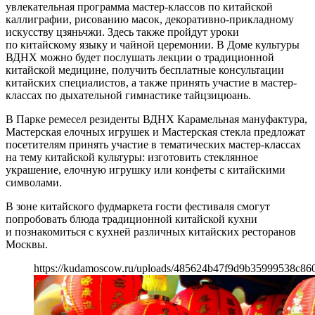
увлекательная программа мастер-классов по китайской
каллиграфии, рисованию масок, декоративно-прикладному
искусству цзяньчжи. Здесь также пройдут уроки
по китайскому языку и чайной церемонии. В Доме культуры
ВДНХ можно будет послушать лекции о традиционной
китайской медицине, получить бесплатные консультации
китайских специалистов, а также принять участие в мастер-
классах по дыхательной гимнастике тайцзицюань.
В Парке ремесел резиденты ВДНХ Карамельная мануфактура,
Мастерская елочных игрушек и Мастерская стекла предложат
посетителям принять участие в тематических мастер-классах
на тему китайской культуры: изготовить стеклянное
украшение, елочную игрушку или конфеты с китайскими
символами.
В зоне китайского фудмаркета гости фестиваля смогут
попробовать блюда традиционной китайской кухни
и познакомиться с кухней различных китайских ресторанов
Москвы.
https://kudamoscow.ru/uploads/485624b47f9d9b35999538c86