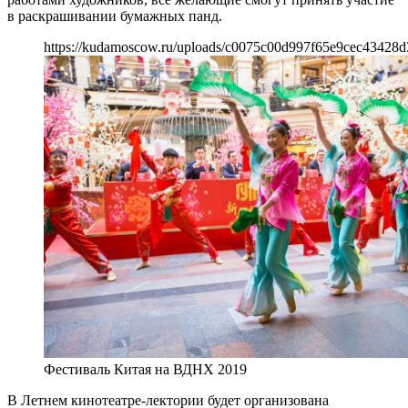
в раскрашивании бумажных панд.
https://kudamoscow.ru/uploads/c0075c00d997f65e9cec43428d
Фестиваль Китая на ВДНХ 2019
В Летнем кинотеатре-лектории будет организована