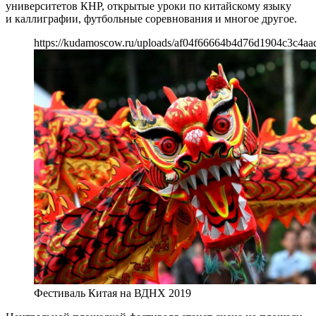
университетов КНР, открытые уроки по китайскому языку
и каллиграфии, футбольные соревнования и многое другое.
https://kudamoscow.ru/uploads/af04f66664b4d76d1904c3c4aa
Фестиваль Китая на ВДНХ 2019