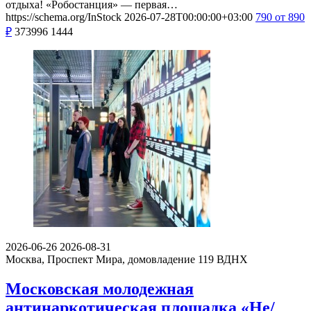
отдыха! «Робостанция» — первая…
https://schema.org/InStock
2026-07-28T00:00:00+03:00
790
от 890
₽
373996
1444
2026-06-26
2026-08-31
Москва, Проспект Мира, домовладение 119
ВДНХ
Московская молодежная
антинаркотическая площадка «Не/