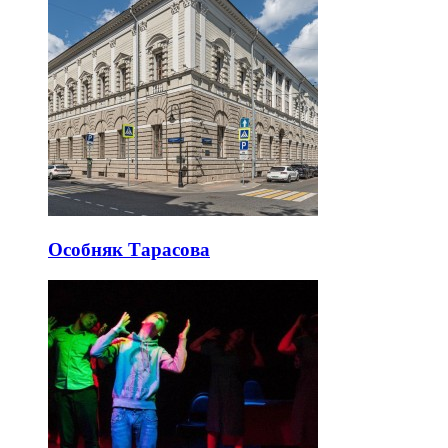
Особняк Тарасова