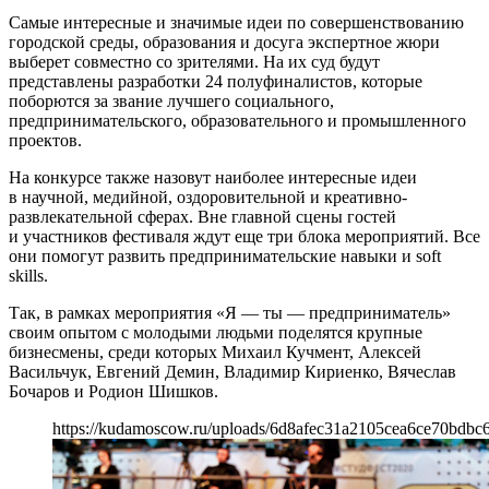
Самые интересные и значимые идеи по совершенствованию
городской среды, образования и досуга экспертное жюри
выберет совместно со зрителями. На их суд будут
представлены разработки 24 полуфиналистов, которые
поборются за звание лучшего социального,
предпринимательского, образовательного и промышленного
проектов.
На конкурсе также назовут наиболее интересные идеи
в научной, медийной, оздоровительной и креативно-
развлекательной сферах. Вне главной сцены гостей
и участников фестиваля ждут еще три блока мероприятий. Все
они помогут развить предпринимательские навыки и soft
skills.
Так, в рамках мероприятия «Я — ты — предприниматель»
своим опытом с молодыми людьми поделятся крупные
бизнесмены, среди которых Михаил Кучмент, Алексей
Васильчук, Евгений Демин, Владимир Кириенко, Вячеслав
Бочаров и Родион Шишков.
https://kudamoscow.ru/uploads/6d8afec31a2105cea6ce70bdbc