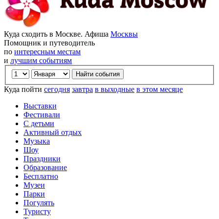
Куда сходить в Москве. Афиша
Москвы
Помощник и путеводитель
по
интересным местам
и
лучшим событиям
Куда пойти
сегодня
завтра
в выходные
в этом месяце
Выставки
Фестивали
С детьми
Активный отдых
Музыка
Шоу
Праздники
Образование
Бесплатно
Музеи
Парки
Погулять
Туристу