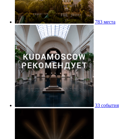
783 места
33 события