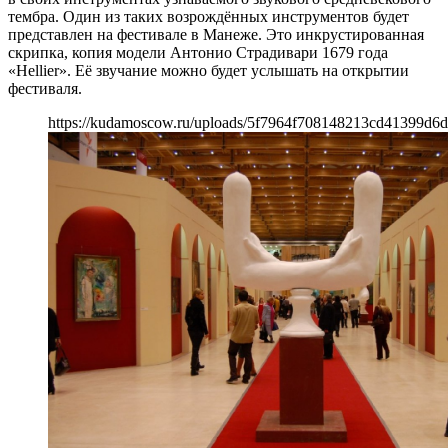
тембра. Один из таких возрождённых инструментов будет
представлен на фестивале в Манеже. Это инкрустированная
скрипка, копия модели Антонио Страдивари 1679 года
«Hellier». Её звучание можно будет услышать на открытии
фестиваля.
https://kudamoscow.ru/uploads/5f7964f708148213cd41399d6