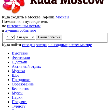
Куда сходить в Москве. Афиша
Москвы
Помощник и путеводитель
по
интересным местам
и
лучшим событиям
Куда пойти
сегодня
завтра
в выходные
в этом месяце
Выставки
Фестивали
С детьми
Активный отдых
Музыка
Шоу
Праздники
Образование
Бесплатно
Музеи
Парки
Погулять
Туристу