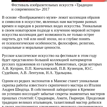
Фестиваль изобразительных искусств «Традиции
и современность» 2017
В основе «Воображаемого музея» лежит коллекция образов
и символов в искусстве, явленных нам мастерами разных
времен и народов в различных видах искусства. Уникальная
в своем новаторском подходе к изучению мировой истории
искусства коллекция дает возможность не только острее
ощутить дух той или иной эпохи, но и глубже понять
ее психологические особенности, философию, религию,
социальные и моральные ценности.
Русское классическое искусство на фестивале в этом году
будет представлено большой коллекцией натюрмортов
русских художников из галереи Мамонтовых, среди которых
А.В. Куприн, П.П. Кончаловский, П.В. Кузнецов, Ю.С.
Судейкин, А.В. Лентулов, Н.А. Удальцова.
Одним из редких экспонатов в Манеже станет уникальная
скрипка работы известного скрипичного мастера из Италии
Андрея Шюдтца. В собственной лаборатории в Кремоне
он успешно воссоздаёт забытые секреты знаменитых мастеров
прошлых столетий: Страдивари, Амати, Гварнери. Продолжая
традиции великих итальянцев, талантливый мастер добился
в своих инструментах узнаваемого звукового средневекового